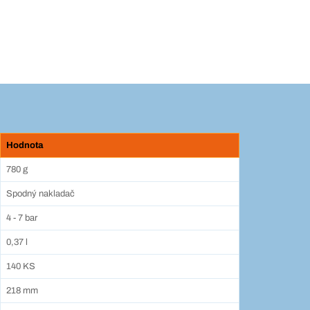
Hodnota
780 g
Spodný nakladač
4 - 7 bar
0,37 l
140 KS
218 mm