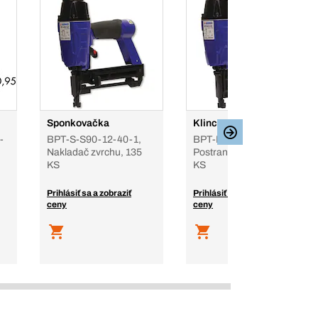
Sponkovačka
Klincovačka
-
BPT-S-S90-12-40-1,
BPT-B-B12-15-50-1,
Nakladač zvrchu, 135
Postranný zásobník, 110
KS
KS
Prihlásiť sa a zobraziť
Prihlásiť sa a zobraziť
ceny
ceny