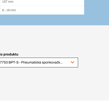
157 mm
6 - 16 mm
lo produktu
187753 BPT-S - Pneumatická sponkovačka S80-06-16