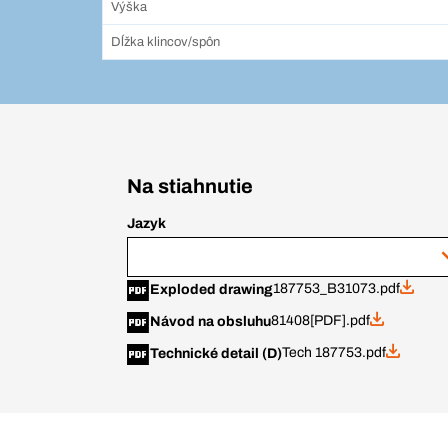
Výška
Dĺžka klincov/spôn
Na stiahnutie
Jazyk
187753_B31073.pdf
Exploded drawing
81408[PDF].pdf
Návod na obsluhu
Tech 187753.pdf
Technické detail (D)