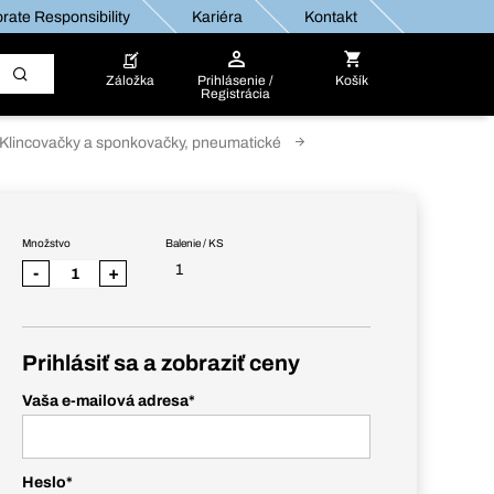
rate Responsibility
Kariéra
Kontakt
Záložka
Prihlásenie /
Košík
Registrácia
Klincovačky a sponkovačky, pneumatické
Množstvo
Balenie / KS
1
-
+
Prihlásiť sa a zobraziť ceny
Vaša e-mailová adresa
*
Heslo
*