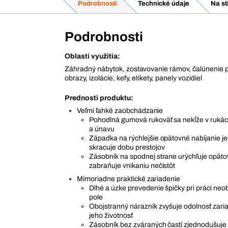
Podrobnosti
Technické údaje
Na st
Podrobnosti
Oblasti využitia:
Záhradný nábytok, zostavovanie rámov, čalúnenie 
obrazy, izolácie, kefy, etikety, panely vozidiel
Prednosti produktu:
Veľmi ľahké zaobchádzanie
Pohodlná gumová rukoväť sa nekĺže v rukách
a únavu
Západka na rýchlejšie opätovné nabíjanie je
skracuje dobu prestojov
Zásobník na spodnej strane urýchľuje opäto
zabraňuje vnikaniu nečistôt
Mimoriadne praktické zariadenie
Dlhé a úzke prevedenie špičky pri práci ne
pole
Obojstranný nárazník zvyšuje odolnosť zaria
jeho životnosť
Zásobník bez zváraných častí zjednodušuje