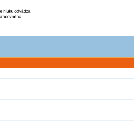
ie hluku odvádza
 pracovného