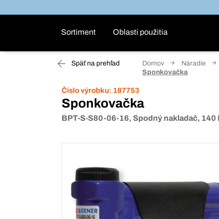
Sortiment
Oblasti použitia
Späť na prehľad
Domov
Náradie
Sponkovačka
Číslo výrobku:
187753
Sponkovačka
BPT-S-S80-06-16, Spodný nakladač, 140