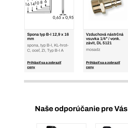
Spona typ B-I 12,9 x 16
Vzduchová nástrčná
mm
vsuvka 1/4" / vonk.
závit, DL 5121
spona, typ B-I, KL-hrot-
mosadz
C, oceľ, ZI, Typ B-I A
Prihlásiť sa a zobraziť
Prihlásiť sa a zobraziť
ceny
ceny
Naše odporúčanie pre Vás