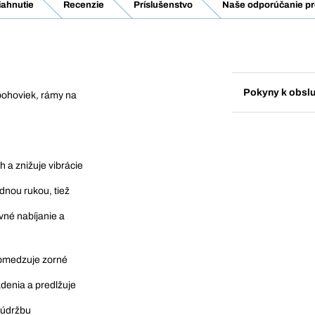
iahnutie
Recenzie
Príslušenstvo
Naše odporúčanie pr
Pokyny k obsl
pohoviek, rámy na
 a znižuje vibrácie
dnou rukou, tiež
vné nabíjanie a
obmedzuje zorné
denia a predlžuje
 údržbu