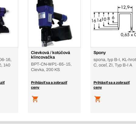
Cievková / kotúčová
Spony
klincovačka
06-16,
spona, typ B-I, KL-hrot
BPT-CN-WP1-65-15,
, 140
C, oceľ, ZI, Typ B-I A
Cievka, 200 KS
ziť
Prihlásiť sa a zobraziť
Prihlásiť sa a zobraziť
ceny
ceny