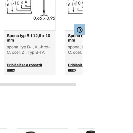
Spona typ B-I 12,9 x 10
Spona typ B-I 12,9 x 12
Sp
mm
mm
1
spona, typ B-I, KL-hrot-
spona, typ B-I, KL-hrot-
sp
C, oceľ, ZI, Typ B-I A
C, oceľ, ZI, Typ B-I A
C,
Prihlásiť sa a zobraziť
Prihlásiť sa a zobraziť
Pr
ceny
ceny
c