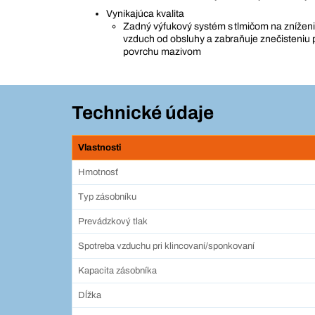
Vynikajúca kvalita
Zadný výfukový systém s tlmičom na znížen
vzduch od obsluhy a zabraňuje znečisteniu
povrchu mazivom
Technické údaje
Vlastnosti
Hmotnosť
Typ zásobníku
Prevádzkový tlak
Spotreba vzduchu pri klincovaní/sponkovaní
Kapacita zásobníka
Dĺžka