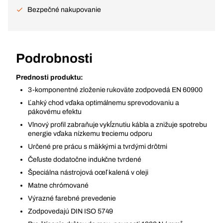
Bezpečné nakupovanie
Podrobnosti
Prednosti produktu:
3-komponentné zloženie rukoväte zodpovedá EN 60900
Ľahký chod vďaka optimálnemu sprevodovaniu a
pákovému efektu
Vlnový profil zabraňuje vykĺznutiu kábla a znižuje spotrebu
energie vďaka nízkemu treciemu odporu
Určené pre prácu s mäkkými a tvrdými drôtmi
Čeľuste dodatočne indukčne tvrdené
Špeciálna nástrojová oceľ kalená v oleji
Matne chrómované
Výrazné farebné prevedenie
Zodpovedajú DIN ISO 5749