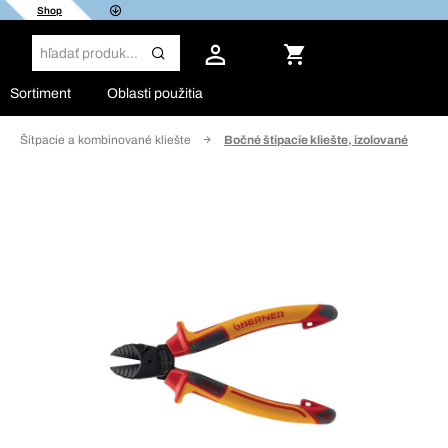
Shop
Sortiment
Oblasti použitia
Šítpacie a kombinované kliešte
Bočné štipacie kliešte, izolované