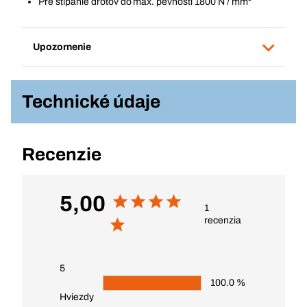
Pre štípanie drôtov do max. pevnosti 1800 N / mm²
Upozornenie
Technické údaje
Recenzie
5,00
1
recenzia
5
100.0 %
Hviezdy