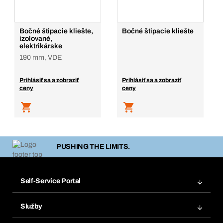
Bočné štipacie kliešte,
Bočné štipacie kliešte
izolované,
elektrikárske
190 mm, VDE
Prihlásiť sa a zobraziť
Prihlásiť sa a zobraziť
ceny
ceny
PUSHING THE LIMITS.
Self-Service Portal
Objednávky
Služby
Faktúry
Regálový systém Bera® Modul