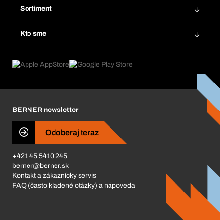
Obľúbené
Sortiment
Systém Bera® Smart
Opakované objednávky
Inovácie produktov
Chemická databáza
Kto sme
Predplatné
Oblasti použitia
eProcurement
Čo ponúkame
FAQ
Product Compliance
Produktový poradca
Čo nás poháňa
Katalóg a brožúry
Corporate Responsibility
Kariéra
BERNER newsletter
Business Conduct
Odoberaj teraz
+421 45 5410 245
berner@berner.sk
Kontakt a zákaznícky servis
FAQ (často kladené otázky) a nápoveda