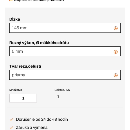
Dĺžka
145 mm
Rezný výkon, Ø mäkkého drôtu
5 mm
Tvar rezu,čeľustí
priamy
Množstvo
Balenie / KS
1
Doručenie od 24 do 48 hodín
Záruka a výmena