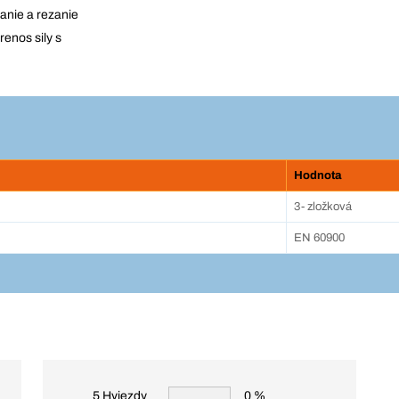
anie a rezanie
enos sily s
Hodnota
3- zložková
EN 60900
5 Hviezdy
0 %