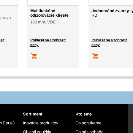
Multifunkčné
Jednoručné zvierky, t
odizolovacie kliešte
HD
úprava
180 mm, VDE
ziť
Prihlásiť sa a zobraziť
Prihlásiť sa a zobraziť
ceny
ceny
Sortiment
Kto sme
ém Bera®
Inovácie produktov
Čo ponúkame
Oblasti použitia
Čo nás poháňa