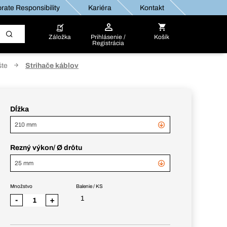
rate Responsibility
Kariéra
Kontakt
Záložka
Prihlásenie /
Košík
Registrácia
šte
Strihače káblov
Dĺžka
210 mm
Rezný výkon/ Ø drôtu
25 mm
Množstvo
Balenie / KS
1
-
+