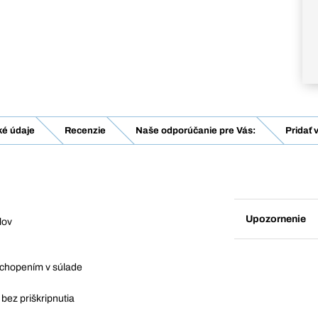
ké údaje
Recenzie
Naše odporúčanie pre Vás:
Pridať 
Upozornenie
lov
uchopením v súlade
bez priškripnutia