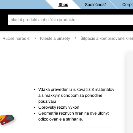
Shop
Spoločnosť
Corpo
Ručné náradie
Kliešte a pinzety
Šítpacie a kombinované klie
Vďaka prevedeniu rukovätí z 3 materiálov
a s mäkkým úchopom sa pohodlne
používajú
Obrovský rezný výkon
Geometria rezných hrán na dve úlohy:
odizolovanie a strihanie.