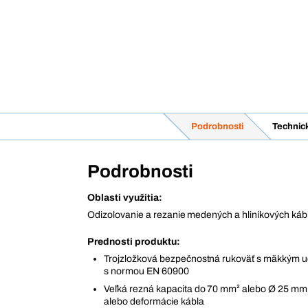
Podrobnosti
Technic
Podrobnosti
Oblasti využitia:
Odizolovanie a rezanie medených a hliníkových káb
Prednosti produktu:
Trojzložková bezpečnostná rukoväť s mäkkým 
s normou EN 60900
Veľká rezná kapacita do 70 mm² alebo Ø 25 mm 
alebo deformácie kábla