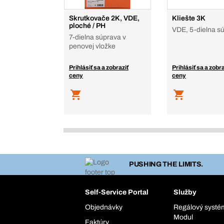
Skrutkovače 2K, VDE,
Kliešte 3K
ploché / PH
VDE, 5-dielna s
7-dielna súprava v
penovej vložke
Prihlásiť sa a zobraziť
Prihlásiť sa a zobra
ceny
ceny
PUSHING THE LIMITS.
Self-Service Portal
Služby
Objednávky
Regálový syst
Modul
Faktúry