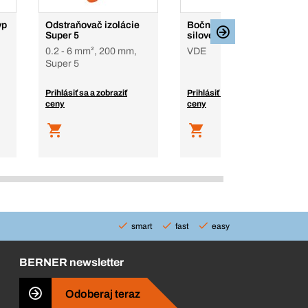
yp
Odstraňovač izolácie
Bočné štipacie kliešte,
Super 5
silové, izolované
0.2 - 6 mm², 200 mm,
VDE
Super 5
Prihlásiť sa a zobraziť
Prihlásiť sa a zobraziť
ceny
ceny
smart
fast
easy
BERNER newsletter
Odoberaj teraz