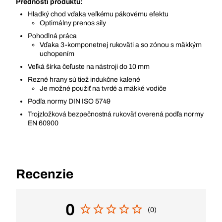
Prednosti produktu:
Hladký chod vďaka veľkému pákovému efektu
Optimálny prenos sily
Pohodlná práca
Vďaka 3-komponetnej rukoväti a so zónou s mäkkým
uchopením
Veľká šírka čeľuste na nástroji do 10 mm
Rezné hrany sú tiež indukčne kalené
Je možné použiť na tvrdé a mäkké vodiče
Podľa normy DIN ISO 5749
Trojzložková bezpečnostná rukoväť overená podľa normy
EN 60900
Recenzie
0
(0)