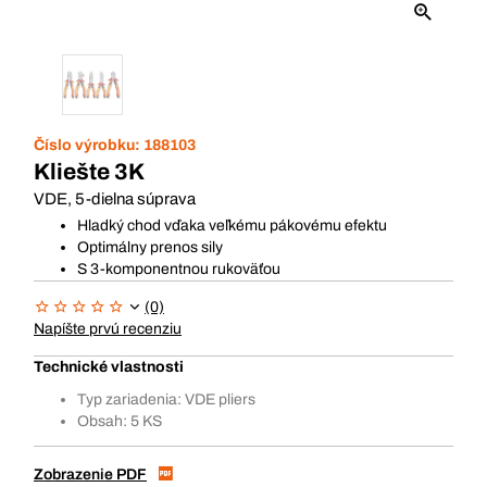
Číslo výrobku:
188103
Kliešte 3K
VDE, 5-dielna súprava
Hladký chod vďaka veľkému pákovému efektu
Optimálny prenos sily
S 3-komponentnou rukoväťou
(0)
Napíšte prvú recenziu
Technické vlastnosti
Typ zariadenia: VDE pliers
Obsah: 5 KS
Zobrazenie PDF