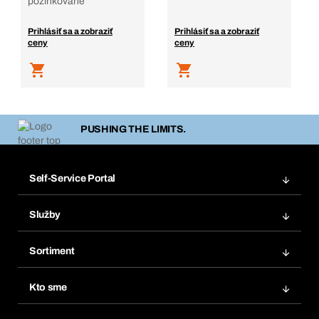
pozinkované
Prihlásiť sa a zobraziť
Prihlásiť sa a zobraziť
ceny
ceny
PUSHING THE LIMITS.
Self-Service Portal
Objednávky
Služby
Faktúry
Regálový systém Bera® Modul
Obľúbené
Sortiment
Systém Bera® Smart
Opakované objednávky
Inovácie produktov
Chemická databáza
Kto sme
Predplatné
Oblasti použitia
eProcurement
Čo ponúkame
FAQ