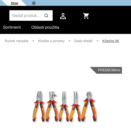
Shop
Sortiment
Oblasti použitia
Ručné náradie
Kliešte a pinzety
Sady klieští
Kliešte 3K
PREMIUMline