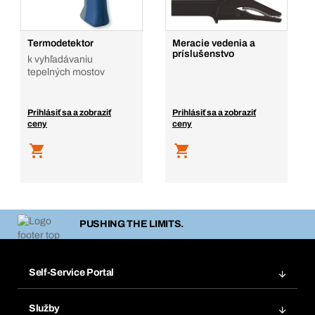
Termodetektor
Meracie vedenia a
príslušenstvo
k vyhľadávaniu
tepelných mostov
Prihlásiť sa a zobraziť
Prihlásiť sa a zobraziť
ceny
ceny
PUSHING THE LIMITS.
Self-Service Portal
Objednávky
Služby