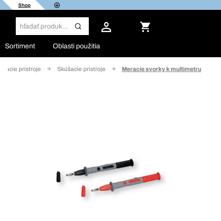
Shop
Sortiment
Oblasti použitia
eracie prístroje
Skúšacie prístroje
Meracie svorky k multimetru