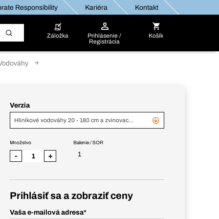
rate Responsibility
Kariéra
Kontakt
Záložka
Prihlásenie /
Košík
Registrácia
Vodováhy
Verzia
Hliníkové vodováhy 20 - 180 cm a zvinovací meter, 6-d. súprava
Množstvo
Balenie / SOR
1
-
+
Prihlásiť sa a zobraziť ceny
Vaša e-mailová adresa
*