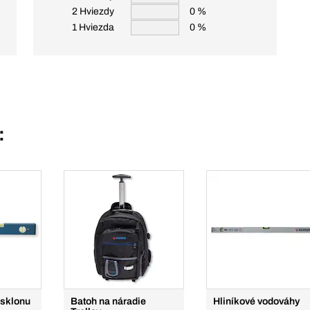
2 Hviezdy
0 %
1 Hviezda
0 %
:
 sklonu
Batoh na náradie
Hliníkové vodováhy