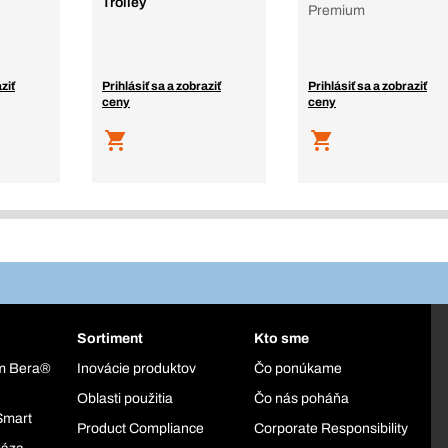
Trolley
Premium
ziť
Prihlásiť sa a zobraziť
Prihlásiť sa a zobraziť
ceny
ceny
Sortiment
Kto sme
ém Bera®
Inovácie produktov
Čo ponúkame
Oblasti použitia
Čo nás poháňa
Smart
Product Compliance
Corporate Responsibility