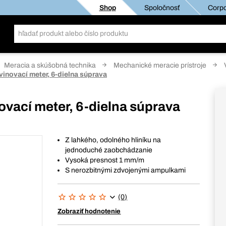
Shop
Spoločnosť
Corpo
Meracia a skúšobná technika
Mechanické meracie prístroje
vinovací meter, 6-dielna súprava
ovací meter, 6-dielna súprava
Z lahkého, odolného hliníku na
jednoduché zaobchádzanie
Vysoká presnost 1 mm/m
S nerozbitnými zdvojenými ampulkami
(0)
Zobraziť hodnotenie