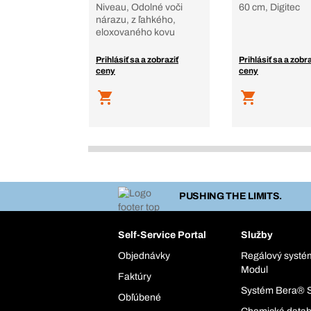
Niveau, Odolné voči
60 cm, Digitec
nárazu, z ľahkého,
eloxovaného kovu
Prihlásiť sa a zobraziť
Prihlásiť sa a zobra
ceny
ceny
PUSHING THE LIMITS.
Self-Service Portal
Služby
Objednávky
Regálový syst
Modul
Faktúry
Systém Bera® 
Obľúbené