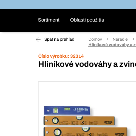
Sortiment
Oblasti použitia
Späť na prehľad
Domov
Náradie
Hliníkové vodováhy a z
Číslo výrobku:
32314
Hliníkové vodováhy a zvin