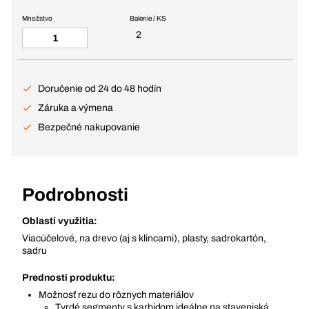
Množstvo
Balenie / KS
2
Doručenie od 24 do 48 hodín
Záruka a výmena
Bezpečné nakupovanie
Podrobnosti
Oblasti využitia:
Viacúčelové, na drevo (aj s klincami), plasty, sadrokartón,
sadru
Prednosti produktu:
Možnosť rezu do rôznych materiálov
Tvrdé segmenty s karbidom ideálne na staveniská