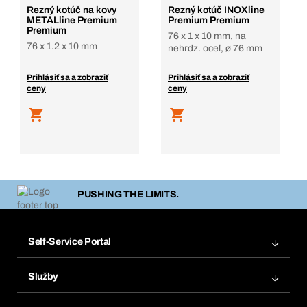
Rezný kotúč na kovy
Rezný kotúč INOXline
METALline Premium
Premium Premium
Premium
76 x 1 x 10 mm, na
76 x 1.2 x 10 mm
nehrdz. oceľ, ø 76 mm
Prihlásiť sa a zobraziť
Prihlásiť sa a zobraziť
ceny
ceny
PUSHING THE LIMITS.
Self-Service Portal
Objednávky
Služby
Faktúry
Regálový systém Bera® Modul