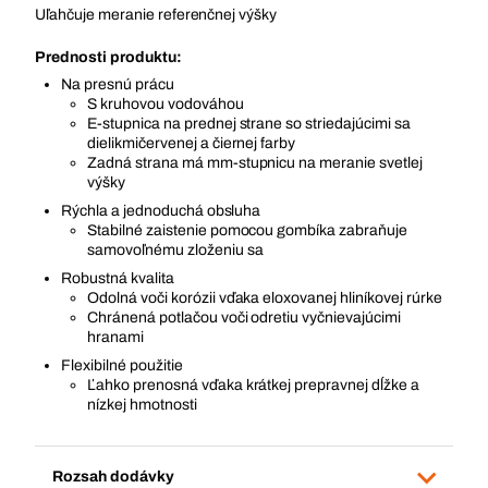
Uľahčuje meranie referenčnej výšky
Prednosti produktu:
Na presnú prácu
S kruhovou vodováhou
E-stupnica na prednej strane so striedajúcimi sa
dielikmičervenej a čiernej farby
Zadná strana má mm-stupnicu na meranie svetlej
výšky
Rýchla a jednoduchá obsluha
Stabilné zaistenie pomocou gombíka zabraňuje
samovoľnému zloženiu sa
Robustná kvalita
Odolná voči korózii vďaka eloxovanej hliníkovej rúrke
Chránená potlačou voči odretiu vyčnievajúcimi
hranami
Flexibilné použitie
Ľahko prenosná vďaka krátkej prepravnej dĺžke a
nízkej hmotnosti
Rozsah dodávky