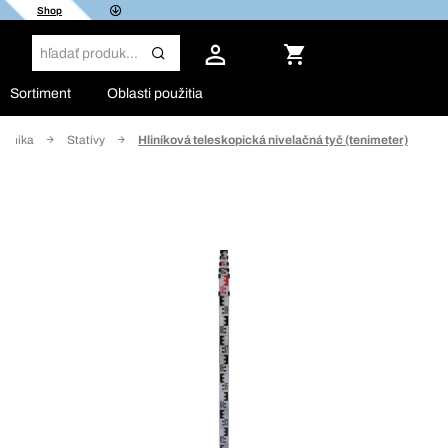
Shop
Sortiment
Oblasti použitia
chnika
Statívy
Hliníková teleskopická nivelačná tyč (tenimeter)