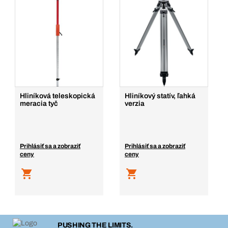
Hliníková teleskopická
Hliníkový statív, ľahká
meracia tyč
verzia
Prihlásiť sa a zobraziť
Prihlásiť sa a zobraziť
ceny
ceny
PUSHING THE LIMITS.