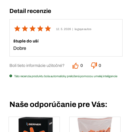
Detail recenzie
12. 5. 2026
| la gaye autos
štuple do uší
Dobre
Boli tieto informácie užitočné?
0
0
Táto recenzia produktu bola automaticky preložená pomocou umelej inteligencie
Naše odporúčanie pre Vás: