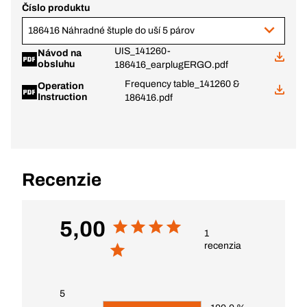
Číslo produktu
186416 Náhradné štuple do uší 5 párov
UIS_141260-
Návod na
obsluhu
186416_earplugERGO.pdf
Frequency table_141260 &
Operation
Instruction
186416.pdf
Recenzie
5,00
1
recenzia
5