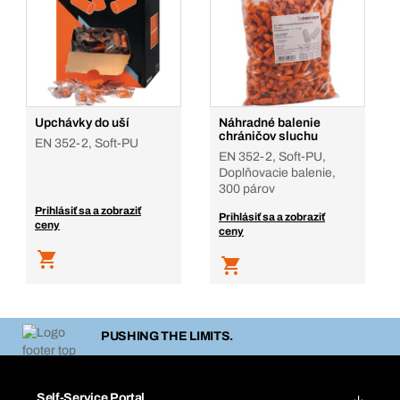
Upchávky do uší
Náhradné balenie
chráničov sluchu
EN 352-2, Soft-PU
EN 352-2, Soft-PU,
Doplňovacie balenie,
300 párov
Prihlásiť sa a zobraziť
Prihlásiť sa a zobraziť
ceny
ceny
PUSHING THE LIMITS.
Self-Service Portal