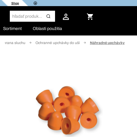
Shop
Sortiment
Oblasti použitia
Ochrana sluchu
Ochranné upchávky do uší
Náhradné upchávky