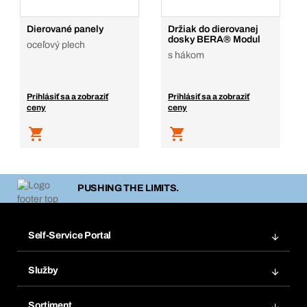
Dierované panely
Držiak do dierovanej
dosky BERA® Modul
oceľový plech
s hákom
Prihlásiť sa a zobraziť
Prihlásiť sa a zobraziť
ceny
ceny
PUSHING THE LIMITS.
Self-Service Portal
Objednávky
Služby
Faktúry
Regálový systém Bera® Modul
Obľúbené
Sortiment