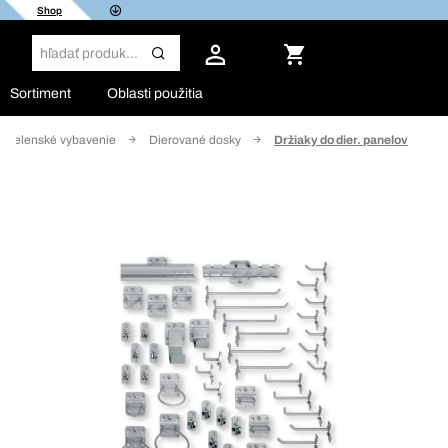
Shop
Sortiment
Oblasti použitia
Dielenské vybavenie
Dierované dosky
Držiaky do dier. panelov