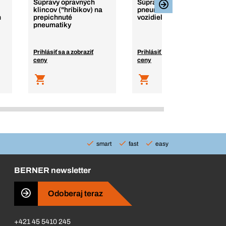
Súpravy opravných
Súprava na opravu
klincov ("hríbikov) na
pneumatík nákladných
h
prepichnuté
vozidiel
pneumatiky
Prihlásiť sa a zobraziť
Prihlásiť sa a zobraziť
ceny
ceny
smart
fast
easy
BERNER newsletter
Odoberaj teraz
+421 45 5410 245