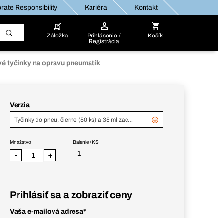
rate Responsibility
Kariéra
Kontakt
Záložka
Prihlásenie /
Košík
Registrácia
é tyčinky na opravu pneumatík
Verzia
Tyčinky do pneu, čierne (50 ks) a 35 ml zaceľovacieho roztoku
Množstvo
Balenie / KS
1
-
+
Prihlásiť sa a zobraziť ceny
Vaša e-mailová adresa
*