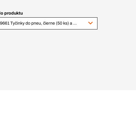
lo produktu
159661 Tyčinky do pneu, čierne (50 ks) a 35 ml zaceľovacieho roztoku