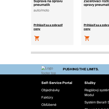
Súprava na opravu
Zaceľovací rozt
pneumatík
opravy pneumatí
auto/moto
Prihlásiť sa a zobraziť
Prihlásiť sa a zobra
ceny
ceny
PUSHING THE LIMITS.
Self-Service Portal
Služby
Objednávky
Regálový syst
Modul
Faktúry
Systém Bera® 
Obľúbené