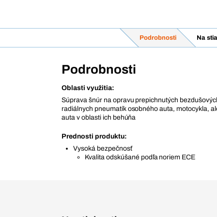
Podrobnosti
Na sti
Podrobnosti
Oblasti využitia:
Súprava šnúr na opravu prepichnutých bezdušovýc
radiálnych pneumatík osobného auta, motocykla, a
auta v oblasti ich behúňa
Prednosti produktu:
Vysoká bezpečnosť
Kvalita odskúšané podľa noriem ECE