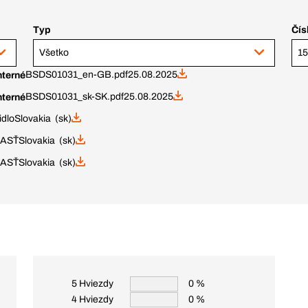
Typ
Čís
Všetko
BSDS01031_en-GB.pdf
25.08.2025
nterné
BSDS01031_sk-SK.pdf
25.08.2025
nterné
idlo
Slovakia (sk)
LASŤ
Slovakia (sk)
LASŤ
Slovakia (sk)
5 Hviezdy
0 %
4 Hviezdy
0 %