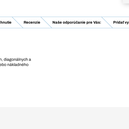
ahnutie
Recenzie
Naše odporúčanie pre Vás:
Pridať v
h, diagonálnych a
lebo nákladného