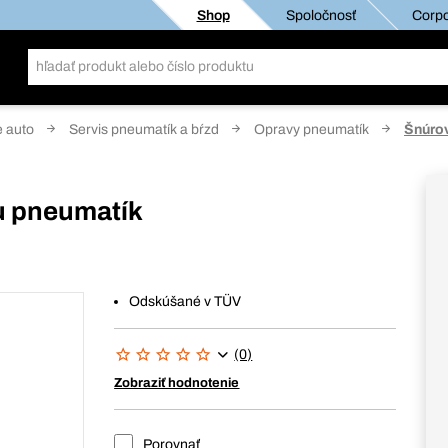
Shop
Spoločnosť
Corpo
e auto
Servis pneumatík a bŕzd
Opravy pneumatík
Šnúrov
u pneumatík
Odskúšané v TÜV
(0)
Zobraziť hodnotenie
Porovnať