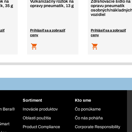
ok na
Vulkanizačný roztok na
Zdrsňovacie šidlo na
k, 35 g
opravy pneumatík, 13 g
opravu pneumatík
osobných/nákladnýc
vozidiel
ziť
Prihlásiť sa a zobraziť
Prihlásiť sa a zobraziť
ceny
ceny
Sortiment
Kto sme
ém Bera®
Inovácie produktov
Čo ponúkame
Oblasti použitia
Čo nás poháňa
Smart
Product Compliance
Corporate Responsibility