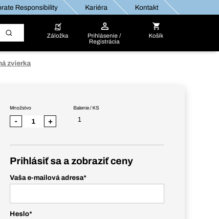
rate Responsibility
Kariéra
Kontakt
Záložka
Prihlásenie /
Košík
Registrácia
ná zvierka
Množstvo
Balenie / KS
1
-
+
Prihlásiť sa a zobraziť ceny
Vaša e-mailová adresa
*
Heslo
*