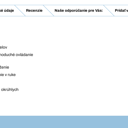
ké údaje
Recenzie
Naše odporúčanie pre Vás:
Pridať 
elov
noduché ovládanie
ženie
ie v ruke
e okrúhlych