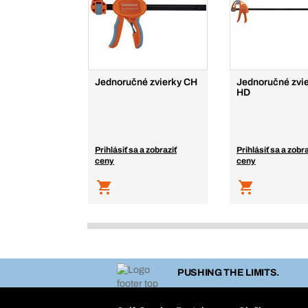
Jednoručné zvierky CH
Jednoručné zvie
HD
Prihlásiť sa a zobraziť
Prihlásiť sa a zobra
ceny
ceny
PUSHING THE LIMITS.