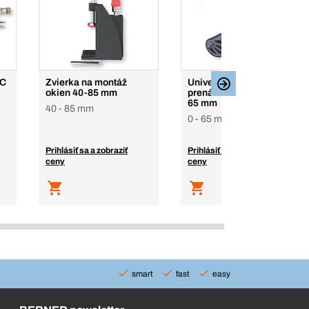
 C
Zvierka na montáž
Univerzálny držiak na
okien 40-85 mm
prenášanie dosiek 0 –
65 mm
40 - 85 mm
0 - 65 mm
Prihlásiť sa a zobraziť
Prihlásiť sa a zobraziť
ceny
ceny
smart
fast
easy