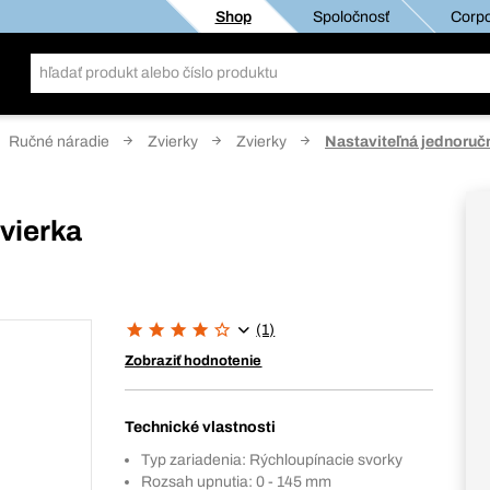
Shop
Spoločnosť
Corpo
Ručné náradie
Zvierky
Zvierky
Nastaviteľná jednoruč
vierka
(1)
Zobraziť hodnotenie
Technické vlastnosti
Typ zariadenia: Rýchloupínacie svorky
Rozsah upnutia: 0 - 145 mm