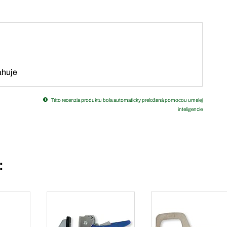
ahuje
Táto recenzia produktu bola automaticky preložená pomocou umelej
inteligencie
: