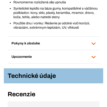
Rovnomerne rozložená sila upnutia
Syntetické lepidlo na báze gumy, kompatibilné s väčšinou
podkladov: kovy, sklo, plasty, keramika, mramor, drevo,
koža, tehla, alebo natreté steny
Použitie dnu i vonku: Riešenie je odolné voči korózii,
vibráciám, extrémnym teplotám, UV, vlhkosti
Pokyny k obsluhe
Upozornenie
Technické údaje
Recenzie