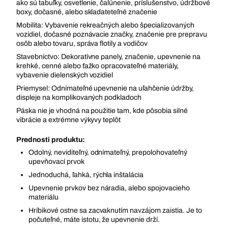
ako sú tabuľky, osvetlenie, čalúnenie, príslušenstvo, údržbové
boxy, dočasné, alebo skladateteľné značenie
Mobilita: Vybavenie rekreačných alebo špecializovaných
vozidiel, dočasné poznávacie značky, značenie pre prepravu
osôb alebo tovaru, správa flotily a vodičov
Stavebníctvo: Dekoratívne panely, značenie, upevnenie na
krehké, cenné alebo ťažko opracovateľné materiály,
vybavenie dielenských vozidiel
Priemysel: Odnímateľné upevnenie na uľahčenie údržby,
displeje na komplikovaných podkladoch
Páska nie je vhodná na použitie tam, kde pôsobia silné
vibrácie a extrémne výkyvy teplôt
Prednosti produktu:
Odolný, neviditeľný, odnímateľný, prepolohovateľný
upevňovací prvok
Jednoduchá, ľahká, rýchla inštalácia
Upevnenie prvkov bez náradia, alebo spojovacieho
materiálu
Hríbikové ostne sa zacvaknutím navzájom zaistia. Je to
počuteľné, máte istotu, že upevnenie drží.