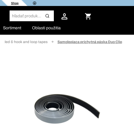
Shop
Sortiment
Oblasti použitia
 sided & hook and loop tapes
Samolepiaca príchytná páska Duo Clip