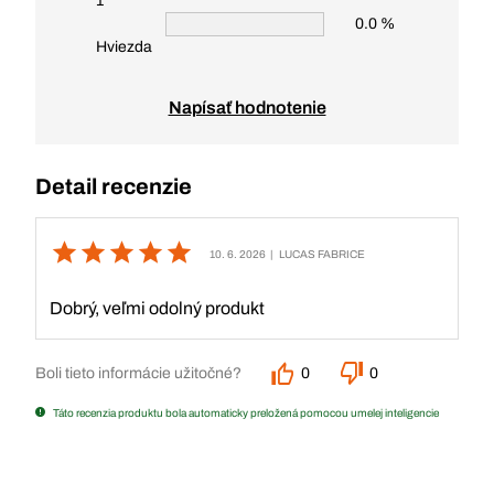
1
0.0 %
Hviezda
Napísať hodnotenie
Detail recenzie
10. 6. 2026
| LUCAS FABRICE
Dobrý, veľmi odolný produkt
Boli tieto informácie užitočné?
0
0
Táto recenzia produktu bola automaticky preložená pomocou umelej inteligencie