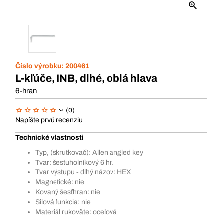
Číslo výrobku:
200461
L-kľúče, INB, dlhé, oblá hlava
6-hran
(0)
Napíšte prvú recenziu
Technické vlastnosti
Typ, (skrutkovač): Allen angled key
Tvar: šesťuholníkový 6 hr.
Tvar výstupu - dlhý názov: HEX
Magnetické: nie
Kovaný šesťhran: nie
Silová funkcia: nie
Materiál rukoväte: oceľová