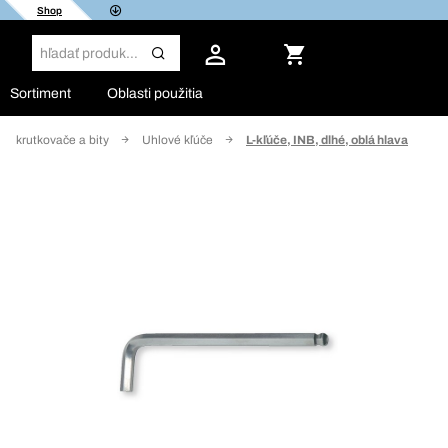
Shop
Sortiment
Oblasti použitia
Skrutkovače a bity
Uhlové kľúče
L-kľúče, INB, dlhé, oblá hlava