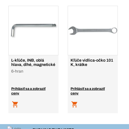
L-kľúče, INB, oblá
Kľúče vidlica-očko 101
hlava, dlhé, magnetické
K, krátke
6-hran
Prihlásiť sa a zobraziť
Prihlásiť sa a zobraziť
ceny
ceny