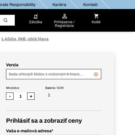
rate Responsibility
Kariéra
Kontakt
Záložka
Prihlásenie /
Košík
Registrácia
L-kľúče, INB, oblá hlava
Verzia
Sada uhlových kľúčov s vnútorným 6-hranom a guľovou hlavou
Množstvo
Balenie / SOR
1
-
+
Prihlásiť sa a zobraziť ceny
Vaša e-mailová adresa
*