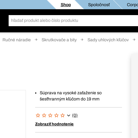
Shop
Spoločnosť
Corpo
Ručné náradie
Skrutkovače a bity
Sady uhlových kľúčov
Súprava na vysoké zaťaženie so
šesťhranným kľúčom do 19 mm
(0)
Zobraziť hodnotenie