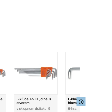
hé,
L-kľúče, R-TX, dlhé, s
L-kľúče, INB, dlhé, oblá
otvorom
hlava
v sklopnom držiaku, 9
6-hran