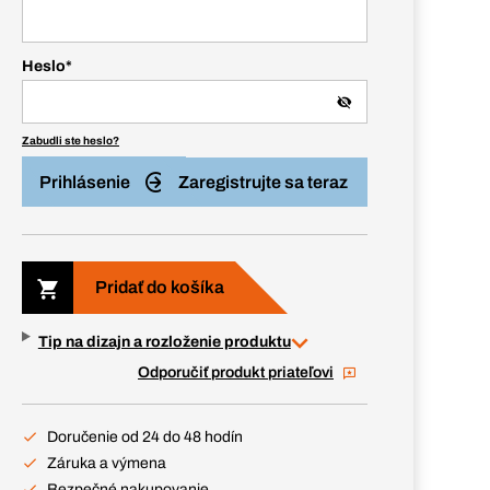
Heslo
*
Zabudli ste heslo?
Prihlásenie
Zaregistrujte sa teraz
Pridať do košíka
Tip na dizajn a rozloženie produktu
Odporučiť produkt priateľovi
Doručenie od 24 do 48 hodín
Záruka a výmena
Bezpečné nakupovanie