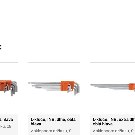
:
á hlava
L-kľúče, INB, dlhé, oblá
L-kľúče, INB, extra dl
hlava
oblá hlava
ku, 18
v sklopnom držiaku, 9
v sklopnom držiaku, 9