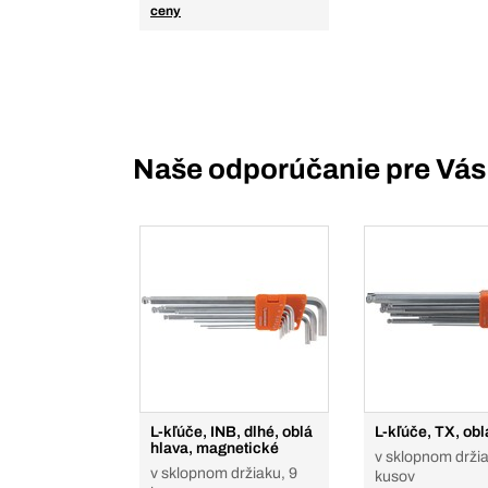
ceny
Naše odporúčanie pre Vás
L-kľúče, INB, dlhé, oblá
L-kľúče, TX, obl
hlava, magnetické
v sklopnom držia
v sklopnom držiaku, 9
kusov