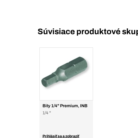
Súvisiace produktové sku
Bity 1/4" Premium, INB
1/4 "
Prihlásiť sa a zobraziť