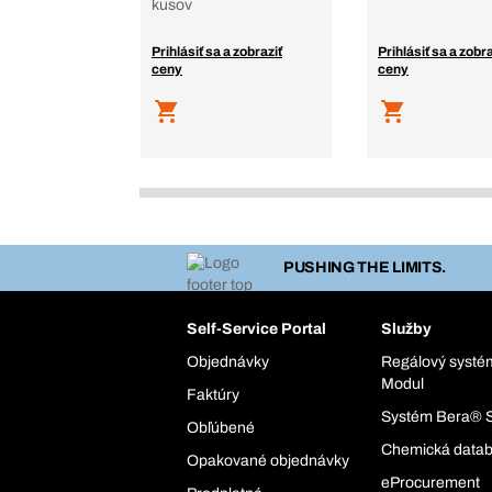
kusov
Prihlásiť sa a zobraziť
Prihlásiť sa a zobra
ceny
ceny
PUSHING THE LIMITS.
Self-Service Portal
Služby
Objednávky
Regálový syst
Modul
Faktúry
Systém Bera® 
Obľúbené
Chemická data
Opakované objednávky
eProcurement