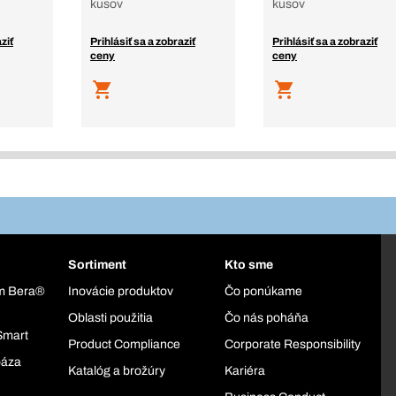
kusov
kusov
ziť
Prihlásiť sa a zobraziť
Prihlásiť sa a zobraziť
ceny
ceny
Sortiment
Kto sme
ém Bera®
Inovácie produktov
Čo ponúkame
Oblasti použitia
Čo nás poháňa
Smart
Product Compliance
Corporate Responsibility
báza
Katalóg a brožúry
Kariéra