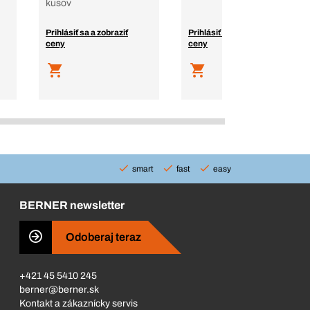
kusov
Prihlásiť sa a zobraziť
Prihlásiť sa a zobraziť
ceny
ceny
smart
fast
easy
BERNER newsletter
Odoberaj teraz
+421 45 5410 245
berner@berner.sk
Kontakt a zákaznícky servis