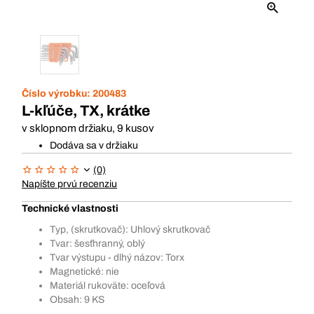
Číslo výrobku:
200483
L-kľúče, TX, krátke
v sklopnom držiaku, 9 kusov
Dodáva sa v držiaku
(0)
Napíšte prvú recenziu
Technické vlastnosti
Typ, (skrutkovač): Uhlový skrutkovač
Tvar: šesťhranný, oblý
Tvar výstupu - dlhý názov: Torx
Magnetické: nie
Materiál rukoväte: oceľová
Obsah: 9 KS