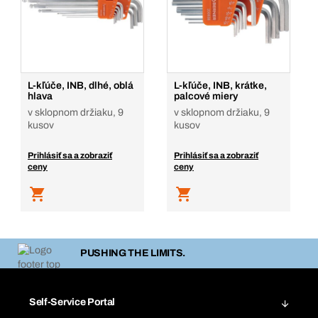
L-kľúče, INB, dlhé, oblá
L-kľúče, INB, krátke,
hlava
palcové miery
v sklopnom držiaku, 9
v sklopnom držiaku, 9
kusov
kusov
Prihlásiť sa a zobraziť
Prihlásiť sa a zobraziť
ceny
ceny
PUSHING THE LIMITS.
Self-Service Portal