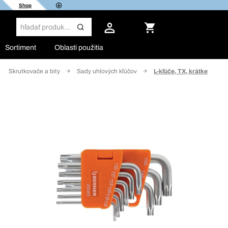
Shop
Sortiment
Oblasti použitia
Skrutkovače a bity
Sady uhlových kľúčov
L-kľúče, TX, krátke