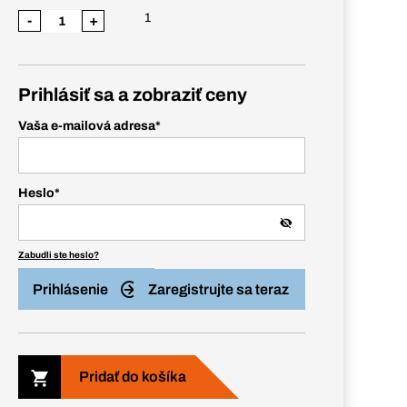
1
-
+
Prihlásiť sa a zobraziť ceny
Vaša e-mailová adresa
*
Heslo
*
Zabudli ste heslo?
Prihlásenie
Zaregistrujte sa teraz
Pridať do košíka