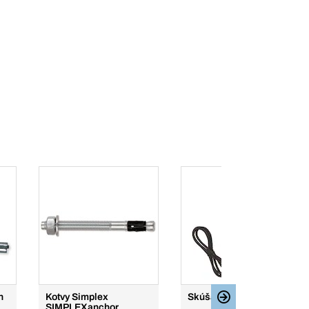
h
Kotvy Simplex
Skúšačka napätia
SIMPLEXanchor