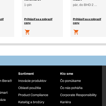
1-pin
pár, do BHD 2 ...
ziť
Prihlásiť sa a zobraziť
Prihlásiť sa a zobraziť
ceny
ceny
Sortiment
Kto sme
ém Bera®
Inovácie produktov
Čo ponúkame
Oblasti použitia
Čo nás poháňa
Smart
Product Compliance
Corporate Responsibility
báza
Katalóg a brožúry
Kariéra