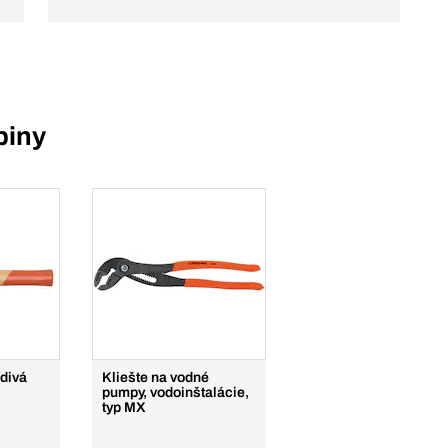
piny
divá
Kliešte na vodné
pumpy, vodoinštalácie,
typ MX