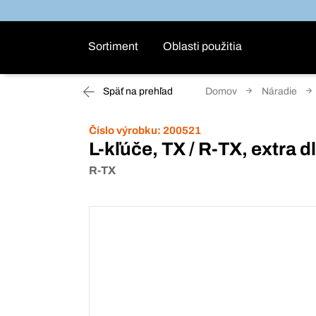
Sortiment
Oblasti použitia
Späť na prehľad
Domov
Náradie
Číslo výrobku:
200521
L-kľúče, TX / R-TX, extra d
R-TX