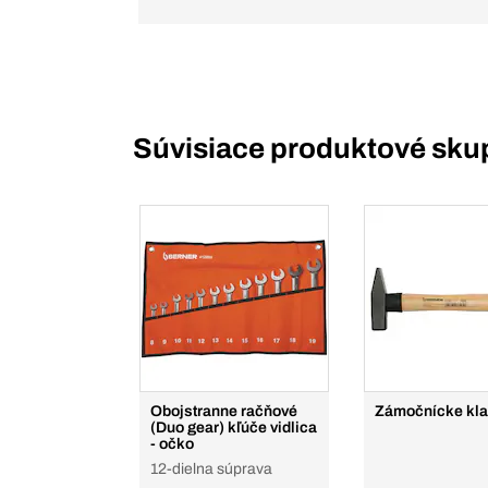
Súvisiace produktové sku
Obojstranne račňové
Zámočnícke kla
(Duo gear) kľúče vidlica
- očko
12-dielna súprava