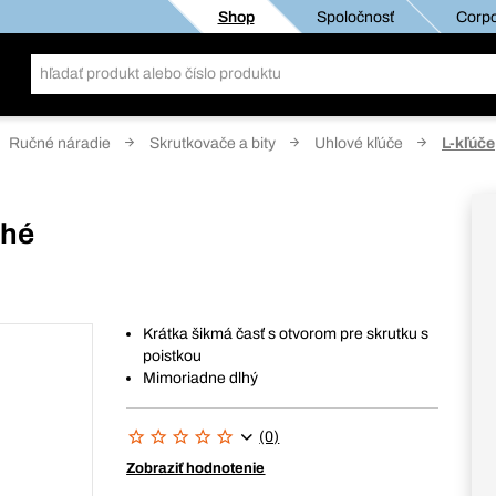
Shop
Spoločnosť
Corpo
Ručné náradie
Skrutkovače a bity
Uhlové kľúče
L-kľúče
lhé
Krátka šikmá časť s otvorom pre skrutku s
poistkou
Mimoriadne dlhý
(0)
Zobraziť hodnotenie