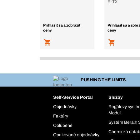
R-TX
Prihlásiť sa a zobraziť
Prihlásiť sa a zobra
ceny
ceny
PUSHING THE LIMITS.
Self-Service Portal
Služby
Objednávky
Regálový syst
Modul
Faktúry
Systém Bera® 
Obľúbené
Chemická data
Opakované objednávky