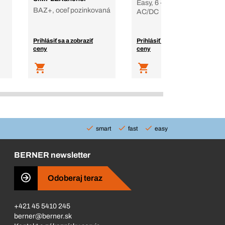
Easy, 6 - 400 V, 6-400V
BAZ+, oceľ pozinkovaná
AC/DC
Prihlásiť sa a zobraziť
Prihlásiť sa a zobraziť
ceny
ceny
smart
fast
easy
BERNER newsletter
Odoberaj teraz
+421 45 5410 245
berner@berner.sk