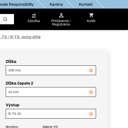
rate Responsibility
Kariéra
Kontakt
Záložka
Prihlásenie /
Košík
Registrácia
, TX / R-TX, extra dlhé
Dĺžka
308 mm
Dĺžka čepele 2
44 mm
Výstup
R-TX 45
Množstvo
Balenie / KS