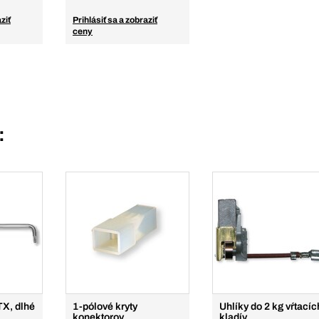
ziť
Prihlásiť sa a zobraziť
ceny
:
TX, dlhé
1-pólové kryty
Uhlíky do 2 kg vŕtacíc
konektorov
kladív