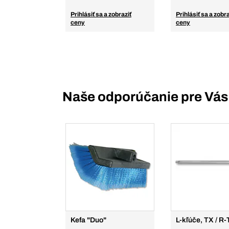
Prihlásiť sa a zobraziť
Prihlásiť sa a zobra
ceny
ceny
Naše odporúčanie pre Vás
Kefa "Duo"
L-kľúče, TX / R-