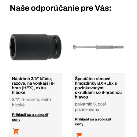
Naše odporúčanie pre Vás:
Nástrčné 3/4" kľúče,
Špeciálne rámové
rázové, na vonkajší 6-
hmoždinky BXRLfix s
hran (HEX), extra
pozinkovanými
hlboké
skrutkami so 6-hrannou
hlavou
3/4", 6-hranné, extra
polyamid 6, oceľ
hlboké
pozinkovaná
Prihlásiť sa a zobraziť
Prihlásiť sa a zobraziť
ceny
ceny