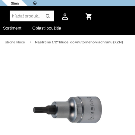
Shop
Sortiment
Oblasti použitia
Nástrčné kľúče
Nástrčné 1/2" kľúče, do vnútorného viachranu (XZN)