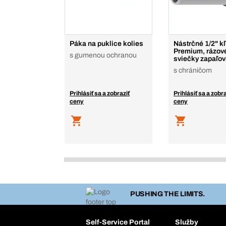
Páka na puklice kolies
Nástrčné 1/2" k
Premium, rázové
s gumenou ochranou
sviečky zapaľov
s chráničom
Prihlásiť sa a zobraziť
Prihlásiť sa a zobra
ceny
ceny
PUSHING THE LIMITS.
Self-Service Portal
Služby