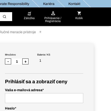
rate Responsibility
Kariéra
Kontakt
Záložka
Prihlásenie /
Košík
Registrácia
Ručné meracie prístroje
Množstvo
Balenie / KS
1
-
+
Prihlásiť sa a zobraziť ceny
Vaša e-mailová adresa
*
Heslo
*