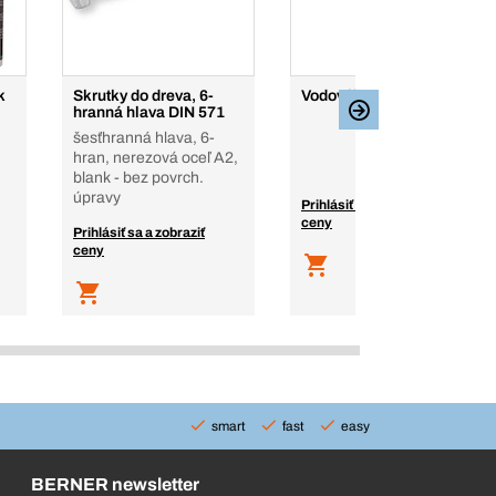
k
Skrutky do dreva, 6-
Vodováhy TOPline
hranná hlava DIN 571
šesťhranná hlava, 6-
hran, nerezová oceľ A2,
blank - bez povrch.
úpravy
Prihlásiť sa a zobraziť
ceny
Prihlásiť sa a zobraziť
ceny
smart
fast
easy
BERNER newsletter