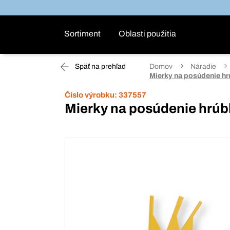
Sortiment
Oblasti použitia
Späť na prehľad
Domov
Náradie
Mierky na posúdenie hr
Číslo výrobku:
337557
Mierky na posúdenie hrúb