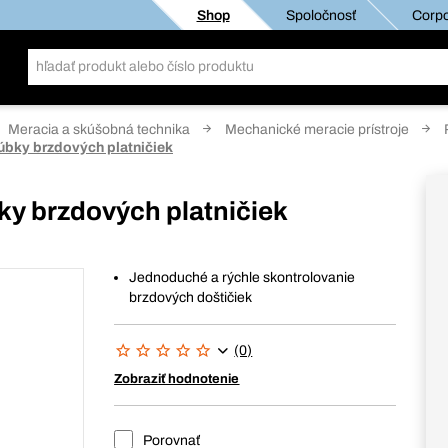
Shop
Spoločnosť
Corpo
Meracia a skúšobná technika
Mechanické meracie prístroje
úbky brzdových platničiek
ky brzdových platničiek
Jednoduché a rýchle skontrolovanie
brzdových doštičiek
(0)
Zobraziť hodnotenie
Porovnať