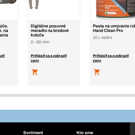
ľúče,
Digitálne posuvné
Pasta na umývanie rú
, na
meradlo na brzdové
Hand Clean Pro
ania
kotúče
10 l, vedro
0 - 60 mm
ziť
Prihlásiť sa a zobraziť
Prihlásiť sa a zobraziť
ceny
ceny
Sortiment
Kto sme