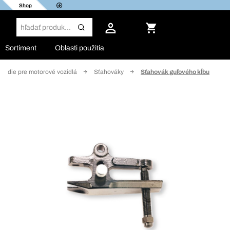
Shop
Sortiment
Oblasti použitia
áradie pre motorové vozidlá
Sťahováky
Sťahovák guľového kĺbu