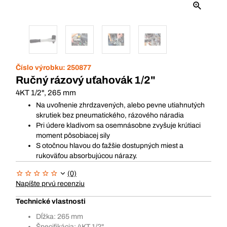
Číslo výrobku:
250877
Ručný rázový uťahovák 1/2"
4KT 1/2", 265 mm
Na uvoľnenie zhrdzavených, alebo pevne utiahnutých
skrutiek bez pneumatického, rázového náradia
Pri údere kladivom sa osemnásobne zvyšuje krútiaci
moment pôsobiacej sily
S otočnou hlavou do ťažšie dostupných miest a
rukoväťou absorbujúcou nárazy.
(0)
Napíšte prvú recenziu
Technické vlastnosti
Dĺžka: 265 mm
Špecifikácia: 4KT 1/2"