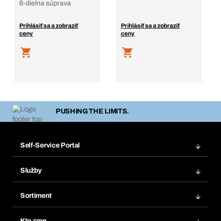
6-dielna súprava
Prihlásiť sa a zobraziť
Prihlásiť sa a zobraziť
ceny
ceny
PUSHING THE LIMITS.
Self-Service Portal
Objednávky
Služby
Faktúry
Regálový systém Bera® Modul
Obľúbené
Sortiment
Systém Bera® Smart
Opakované objednávky
Inovácie produktov
Chemická databáza
Kto sme