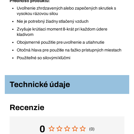
Prednosti produktu:
Uvoľnenie zhrdzavených alebo zapečených skrutiek s
vysokou rázovou silou
Nie je potrebný žiadny stlačený vzduch
Zvyšuje krútiaci moment 8-krát pri každom údere
kladivom
Obojsmerné použitie pre uvoľnenie a utiahnutie
Otočná hlava pre použitie na ťažko prístupných miestach
Použiteľné so silovými kľúčmi
Technické údaje
Recenzie
0
(0)