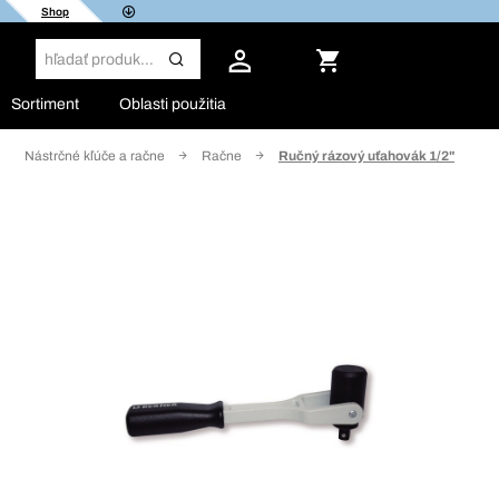
Shop
Sortiment
Oblasti použitia
Nástrčné kľúče a račne
Račne
Ručný rázový uťahovák 1/2"