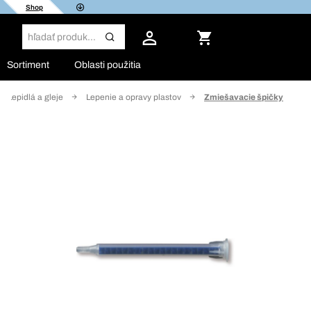
Shop
Sortiment
Oblasti použitia
Lepidlá a gleje
Lepenie a opravy plastov
Zmiešavacie špičky