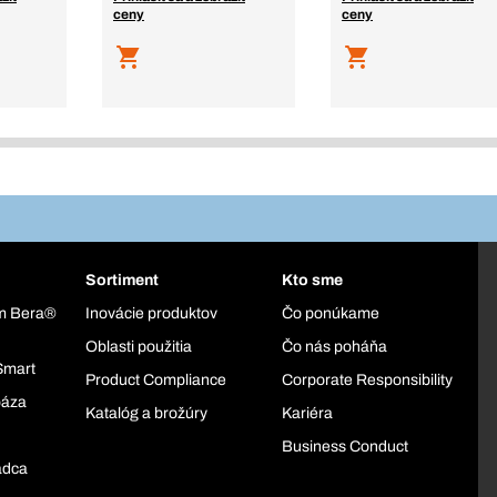
ceny
ceny
Sortiment
Kto sme
ém Bera®
Inovácie produktov
Čo ponúkame
Oblasti použitia
Čo nás poháňa
Smart
Product Compliance
Corporate Responsibility
báza
Katalóg a brožúry
Kariéra
Business Conduct
adca