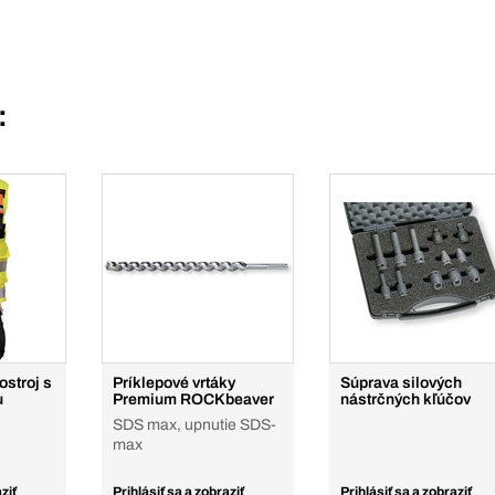
:
stroj s
Príklepové vrtáky
Súprava silových
u
Premium ROCKbeaver
nástrčných kľúčov
SDS max, upnutie SDS-
max
ziť
Prihlásiť sa a zobraziť
Prihlásiť sa a zobraziť