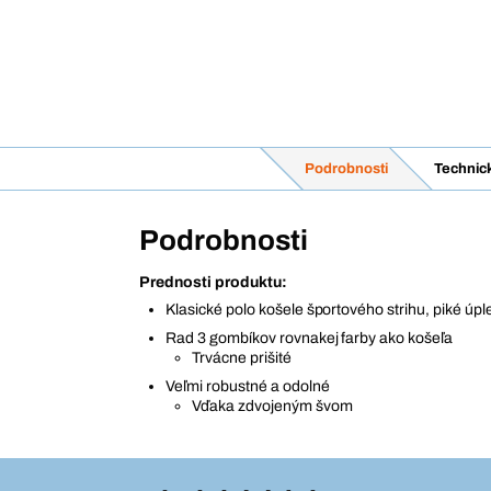
Podrobnosti
Technic
Podrobnosti
Prednosti produktu:
Klasické polo košele športového strihu, piké úpl
Rad 3 gombíkov rovnakej farby ako košeľa
Trvácne prišité
Veľmi robustné a odolné
Vďaka zdvojeným švom