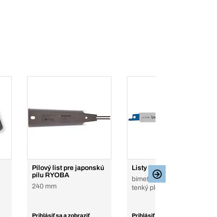
Pílový list pre japonskú
Listy do píly Top
pílu RYOBA
bimetal, 1.2 mm, na
240 mm
tenký plech, rúrky, profily
Prihlásiť sa a zobraziť
Prihlásiť sa a zobraziť