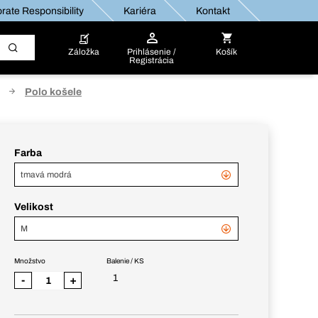
rate Responsibility
Kariéra
Kontakt
Záložka
Prihlásenie /
Košík
Registrácia
Polo košele
Farba
tmavá modrá
Velikost
M
Množstvo
Balenie / KS
1
-
+