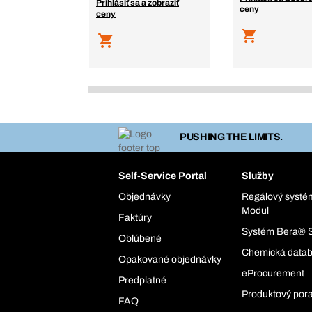
Prihlásiť sa a zobraziť
ceny
ceny
PUSHING THE LIMITS.
Self-Service Portal
Služby
Objednávky
Regálový syst
Modul
Faktúry
Systém Bera® 
Obľúbené
Chemická data
Opakované objednávky
eProcurement
Predplatné
Produktový por
FAQ