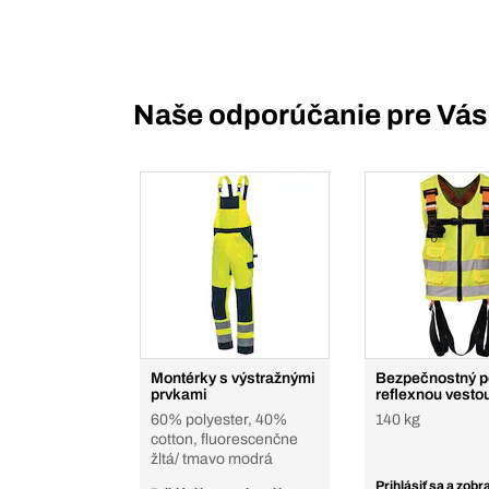
Naše odporúčanie pre Vás
Montérky s výstražnými
Bezpečnostný po
prvkami
reflexnou vesto
60% polyester, 40%
140 kg
cotton, fluorescenčne
žltá/ tmavo modrá
Prihlásiť sa a zobra