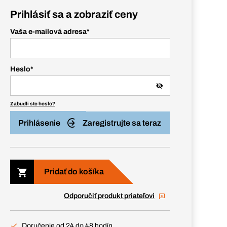
Prihlásiť sa a zobraziť ceny
Vaša e-mailová adresa
*
Heslo
*
Zabudli ste heslo?
Prihlásenie
Zaregistrujte sa teraz
Pridať do košíka
Odporučiť produkt priateľovi
Doručenie od 24 do 48 hodín