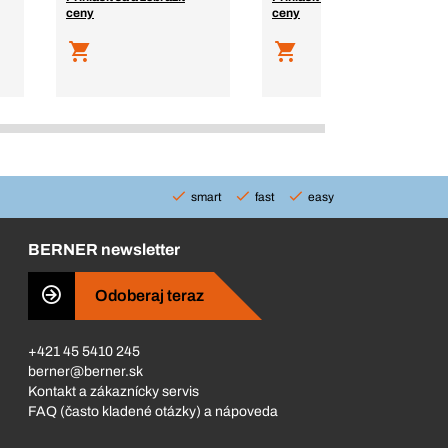
ceny
ceny
smart
fast
easy
BERNER newsletter
Odoberaj teraz
+421 45 5410 245
berner@berner.sk
Kontakt a zákaznícky servis
FAQ (často kladené otázky) a nápoveda