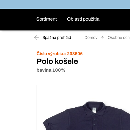
Sortiment
Oblasti použitia
Späť na prehľad
Domov
Osobné ochr
Číslo výrobku:
208506
Polo košele
bavlna 100%