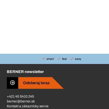
smart
fast
easy
BERNER newsletter
Odoberaj teraz
+421 45 5410 245
berner@berner.sk
Kontakt a zákaznícky servis