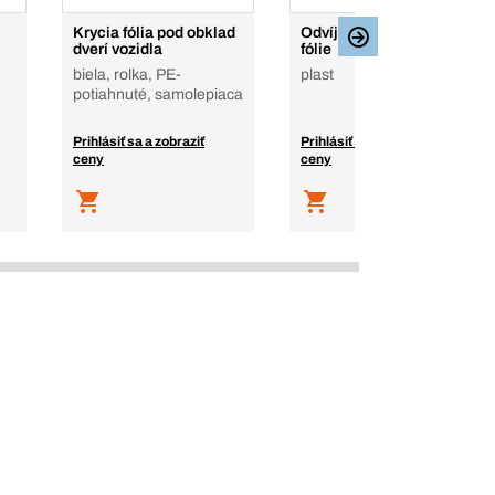
Krycia fólia pod obklad
Odvíjač na ochranné
dverí vozidla
fólie
biela, rolka, PE-
plast
potiahnuté, samolepiaca
Prihlásiť sa a zobraziť
Prihlásiť sa a zobraziť
ceny
ceny