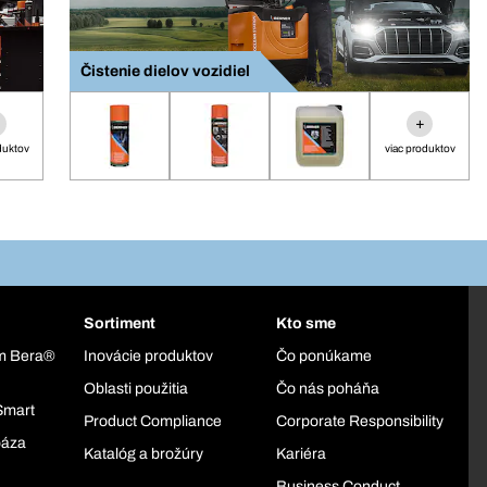
Čistenie dielov vozidiel
+
duktov
viac produktov
Sortiment
Kto sme
ém Bera®
Inovácie produktov
Čo ponúkame
Oblasti použitia
Čo nás poháňa
Smart
Product Compliance
Corporate Responsibility
báza
Katalóg a brožúry
Kariéra
Business Conduct