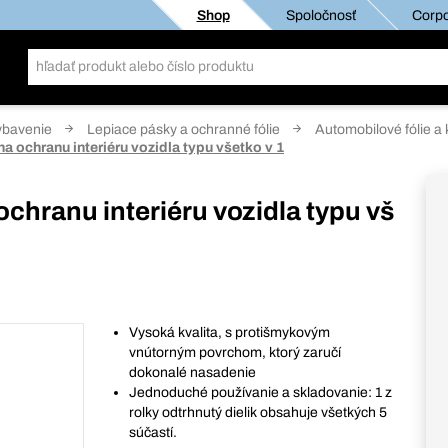
Shop
Spoločnosť
Corpo
ybavenie
Lepiace pásky a ochranné fólie
Automobilové fólie a 
 ochranu interiéru vozidla typu všetko v 1
chranu interiéru vozidla typu vš
Vysoká kvalita, s protišmykovým
vnútorným povrchom, ktorý zaručí
dokonalé nasadenie
Jednoduché používanie a skladovanie: 1 z
rolky odtrhnutý dielik obsahuje všetkých 5
súčastí.