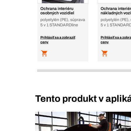
Ochrana interiéru
Ochrana interié
osobných vozidiel
nákladných vozi
polyetylén (PE), súprava
polyetylén (PE),
5 v 1 STANDARDline
5 v 1 STANDARD
Prihlásiť sa a zobraziť
Prihlásiť sa a zobra
ceny
ceny
Tento produkt v aplik