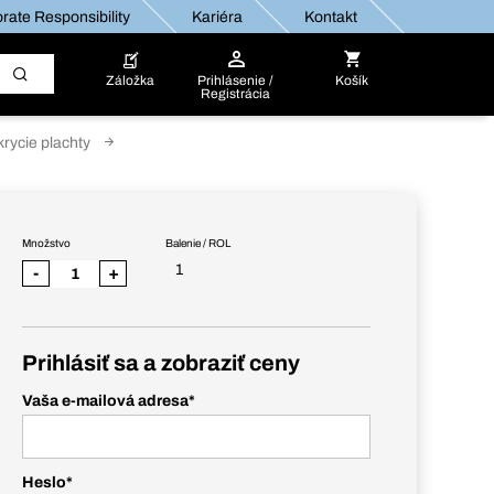
rate Responsibility
Kariéra
Kontakt
Záložka
Prihlásenie /
Košík
Registrácia
krycie plachty
Množstvo
Balenie / ROL
1
-
+
Prihlásiť sa a zobraziť ceny
Vaša e-mailová adresa
*
Heslo
*