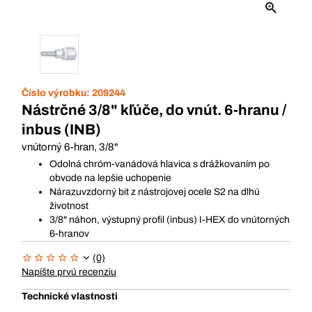
Číslo výrobku:
209244
Nástrčné 3/8" kľúče, do vnút. 6-hranu /
inbus (INB)
vnútorný 6-hran, 3/8"
Odolná chróm-vanádová hlavica s drážkovaním po
obvode na lepšie uchopenie
Nárazuvzdorný bit z nástrojovej ocele S2 na dlhú
životnost
3/8" náhon, výstupný profil (inbus) I-HEX do vnútorných
6-hranov
(0)
Napíšte prvú recenziu
Technické vlastnosti