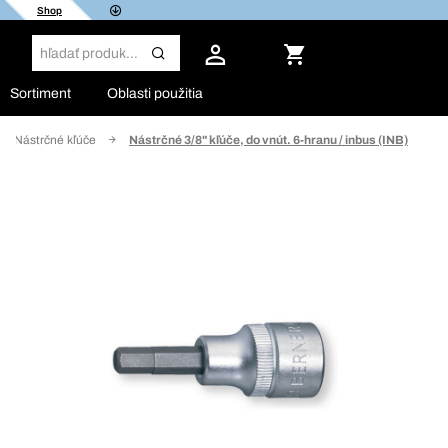
Shop
Sortiment
Oblasti použitia
Nástrčné kľúče
Nástrčné 3/8" kľúče, do vnút. 6-hranu / inbus (INB)