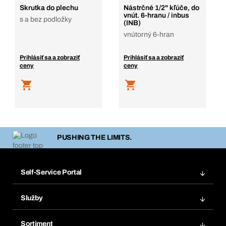
Skrutka do plechu
Nástrčné 1/2" kľúče, do
vnút. 6-hranu / inbus
s a bez podložky
(INB)
vnútorný 6-hran
Prihlásiť sa a zobraziť
Prihlásiť sa a zobraziť
ceny
ceny
PUSHING THE LIMITS.
Self-Service Portal
Objednávky
Služby
Faktúry
Regálový systém Bera® Modul
Obľúbené
Sortiment