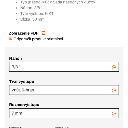
Typ (nástrč. kľúč): Sada nástrčných kľúčov
Náhon: 3/8 "
Tvar výstupu: I6KT
Dĺžka: 50 mm
Zobrazenie PDF
Odporučiť produkt priateľovi
Náhon
3/8 "
Tvar výstupu
vnút. 6-hran
Rozmervýstupu
7 mm
Množstvo
Balenie / KS