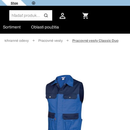
Shop
Sortiment
Oblasti použitia
a Ochranné odevy
Pracovné vesty
Pracovné vesty Classic Duo