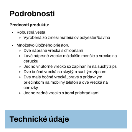
Podrobnosti
Prednosti produktu:
Robustná vesta
Vyrobená zo zmesi materiálov polyester/bavlna
Množstvo úložného priestoru
Dve náprsné vrecká s chlopňami
Ľavé náprsné vrecko má ďalšie menšie a vrecko na
ceruzku
Jedno vnútorné vrecko so zapínaním na suchý zips
Dve bočné vrecká so skrytým suchým zipsom
Dve malé bočné vrecká, pravé s prídavným
priečinkom na mobilný telefón a dve vrecká na
ceruzky
Jedno zadné vrecko s tromi priehradkami
Technické údaje