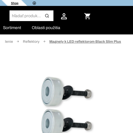
Shop
Sortiment
Oblasti použitia
svetlenie
Reflektory
Magnety k LED reflektorom Black Slim Plus