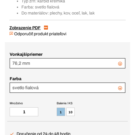
Typ zŕn: karbid kremíka
Farba: svetlo fialová
Do materiálov: plechy, kov, oceľ, lak, lak
Zobrazenie PDF
Odporučiť produkt priateľovi
Vonkajšípriemer
76,2 mm
Farba
svetlo fialová
Množstvo
Balenie / KS
1
10
Doručenie od 24 do 48 hodín