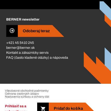
Katalóg a brožúry
Corporate Responsibility
Kariéra
BERNER newsletter
Business Conduct
Odoberaj teraz
+421 45 5410 245
berner@berner.sk
Kontakt a zákaznícky servis
FAQ (často kladené otázky) a nápoveda
Všeobecné obchodné podmienky
Ochrana osobných údajov
Nastavenia súhlasu a ochrany dát
Riadenie sťažností
Impressum
Prihlásiť sa a
Pridať do košíka