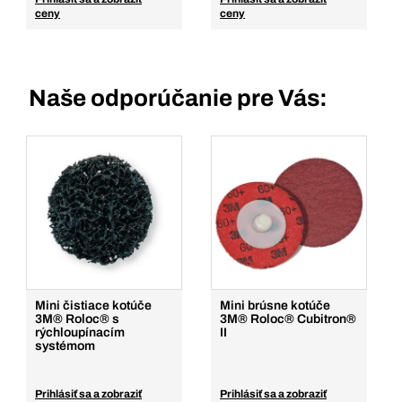
ceny
ceny
Naše odporúčanie pre Vás:
Mini čistiace kotúče
Mini brúsne kotúče
3M® Roloc® s
3M® Roloc® Cubitron®
rýchloupínacím
II
systémom
Prihlásiť sa a zobraziť
Prihlásiť sa a zobraziť