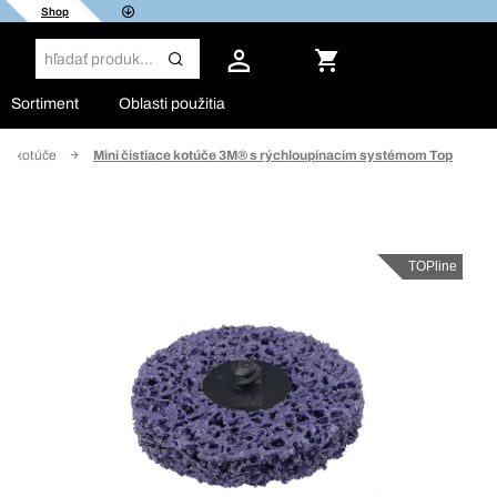
Shop
Sortiment
Oblasti použitia
ce kotúče
Mini čistiace kotúče 3M® s rýchloupínacím systémom Top
TOPline