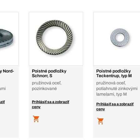
y Nord-
Poistné podložky
Poistné podložky
Schnorr, S
Teckentrup, typ M
pružinová oceľ,
pružinová oceľ,
ami
pozinkované
potiahnuté zinkovými
lamelami, typ M
ziť
Prihlásiť sa a zobraziť
Prihlásiť sa a zobraziť
ceny
ceny