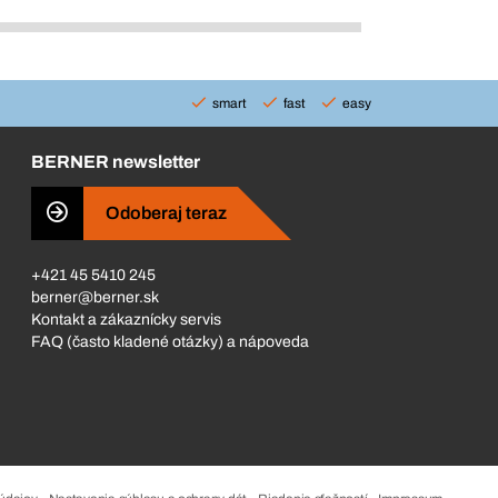
smart
fast
easy
BERNER newsletter
Odoberaj teraz
+421 45 5410 245
berner@berner.sk
Kontakt a zákaznícky servis
FAQ (často kladené otázky) a nápoveda