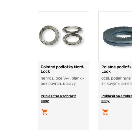
Poistné podložky Nord-
Poistné podložk
Lock
Lock
nehrdz. oceľ A4, blank -
oceľ, potiahnuté
bez povrch. úpravy
zinkovými lamel
Prihlásiť sa a zobraziť
Prihlásiť sa a zobra
ceny
ceny