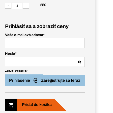
250
-
+
Prihlásiť sa a zobraziť ceny
Vaša e-mailová adresa
*
Heslo
*
Zabudli ste heslo?
Prihlásenie
Zaregistrujte sa teraz
Pridať do košíka