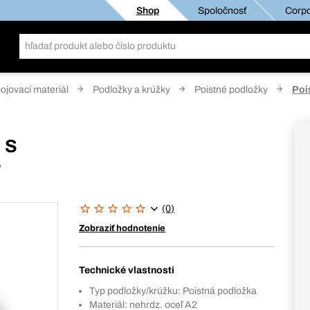
Shop
Spoločnosť
Corpo
pojovací materiál
Podložky a krúžky
Poistné podložky
Poi
 S
y
(0)
Zobraziť hodnotenie
Technické vlastnosti
Typ podložky/krúžku: Poistná podložka
Materiál: nehrdz. oceľ A2