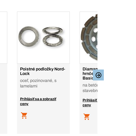
Poistné podložky Nord-
Diamantový brúsny
Lock
hrnček SPECIALline
Basic Standard
oceľ, pozinované, s
na betón, potery,
lamelami
stavebné materiály
Prihlásiť sa a zobraziť
Prihlásiť sa a zobraziť
ceny
ceny