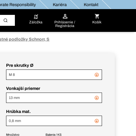
rate Responsibility
Kariéra
Kontakt
Záložka
Prihlásenie /
Košík
Registrácia
stné podložky Schnorr, S
Pre skrutky Ø
M 8
Vonkajší priemer
13 mm
Hrúbka mat.
0,8 mm
Množstvo
Balenie / KS