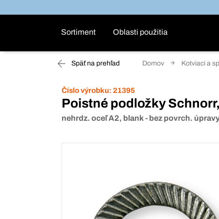
Sortiment
Oblasti použitia
Späť na prehľad
Domov
Kotviaci a s
Číslo výrobku:
21395
Poistné podložky Schnorr,
nehrdz. oceľ A2, blank - bez povrch. úprav