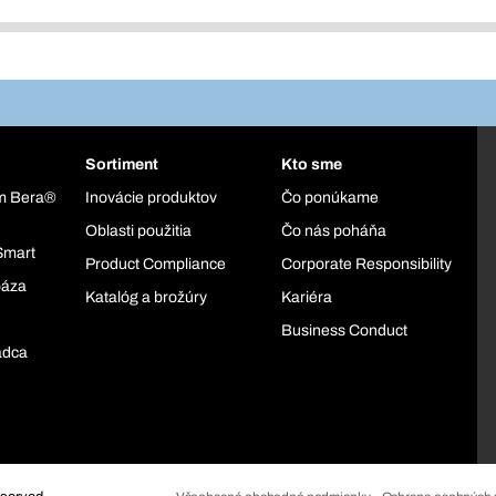
Sortiment
Kto sme
ém Bera®
Inovácie produktov
Čo ponúkame
Oblasti použitia
Čo nás poháňa
Smart
Product Compliance
Corporate Responsibility
báza
Katalóg a brožúry
Kariéra
Business Conduct
adca