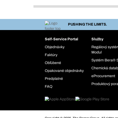
PUSHING THE LIMITS.
Self-Service Portal
Služby
Objednávky
Regálový syst
Modul
Faktúry
Systém Bera® 
Obľúbené
Chemická data
Opakované objednávky
eProcurement
Predplatné
Produktový por
FAQ