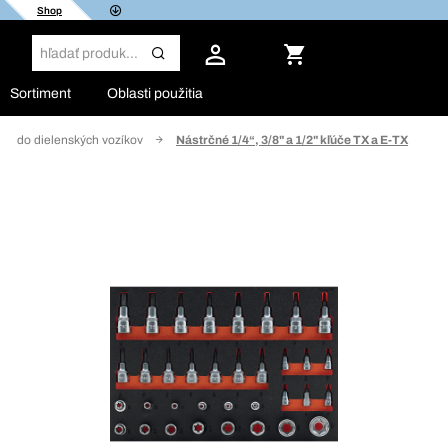
Shop
Sortiment
Oblasti použitia
dia do dielenských vozíkov
Nástrčné 1/4“, 3/8" a 1/2" kľúče TX a E-TX