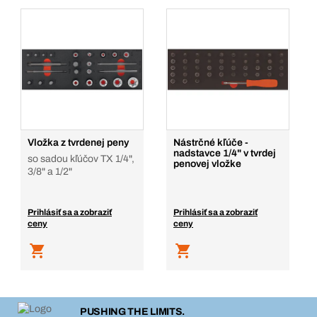
Vložka z tvrdenej peny
Nástrčné kľúče -
nadstavce 1/4" v tvrdej
so sadou kľúčov TX 1/4",
penovej vložke
3/8" a 1/2"
Prihlásiť sa a zobraziť
Prihlásiť sa a zobraziť
ceny
ceny
PUSHING THE LIMITS.