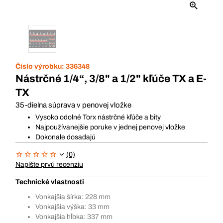
Číslo výrobku:
336348
Nástrčné 1/4“, 3/8" a 1/2" kľúče TX a E-
TX
35-dielna súprava v penovej vložke
Vysoko odolné Torx nástrčné kľúče a bity
Najpoužívanejšie poruke v jednej penovej vložke
Dokonale dosadajú
(0)
Napíšte prvú recenziu
Technické vlastnosti
Vonkajšia šírka: 228 mm
Vonkajšia výška: 33 mm
Vonkajšia hĺbka: 337 mm