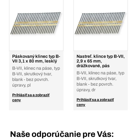
Páskovaný klinec typ B-
Nastreľ. klince typ B-VII,
VII 3,1 x 80 mm, lesklý
2,9 x 65 mm,
drážkované, pás
B-VII, klinec na páse, typ
B-VII, klinec na páse, typ
B-VII, skrutkový tvar,
B-VII, skrutkový tvar,
blank - bez povrch.
blank - bez povrch.
úpravy, pl
úpravy, dr
Prihlásiť sa a zobraziť
Prihlásiť sa a zobraziť
ceny
ceny
Naše odporúčanie pre Vás: