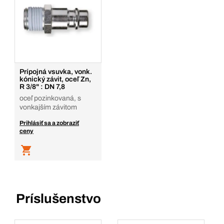
Prípojná vsuvka, vonk.
kónický závit, oceľ Zn,
R 3/8" : DN 7,8
oceľ pozinkovaná, s
vonkajším závitom
Prihlásiť sa a zobraziť
ceny
Príslušenstvo