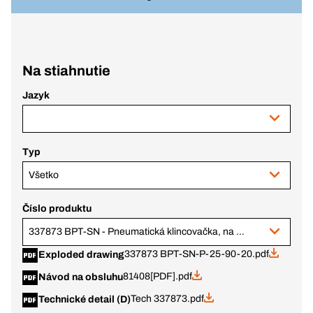
Na stiahnutie
Jazyk
Typ
Všetko
Číslo produktu
337873 BPT-SN - Pneumatická klincovačka, na pásy P25-90-20
337873 BPT-SN-P-25-90-20.pdf
Exploded drawing
81408[PDF].pdf
Návod na obsluhu
Tech 337873.pdf
Technické detail (D)