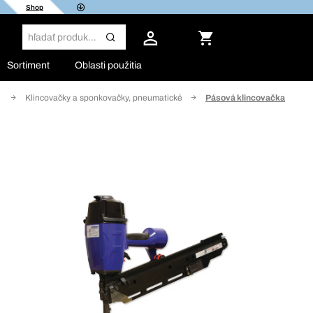
Shop
Sortiment
Oblasti použitia
o
Klincovačky a sponkovačky, pneumatické
Pásová klincovačka