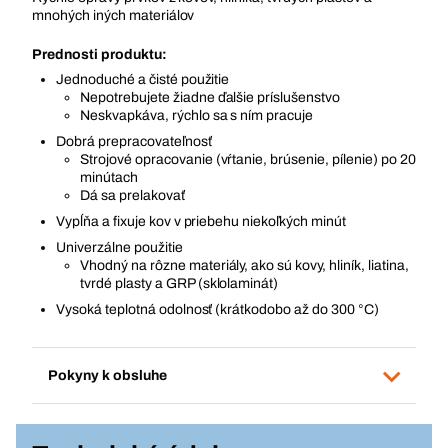
mnohých iných materiálov
Prednosti produktu:
Jednoduché a čisté použitie
Nepotrebujete žiadne ďalšie príslušenstvo
Neskvapkáva, rýchlo sa s ním pracuje
Dobrá prepracovateľnosť
Strojové opracovanie (vŕtanie, brúsenie, pílenie) po 20
minútach
Dá sa prelakovať
Vypĺňa a fixuje kov v priebehu niekoľkých minút
Univerzálne použitie
Vhodný na rôzne materiály, ako sú kovy, hliník, liatina,
tvrdé plasty a GRP (sklolaminát)
Vysoká teplotná odolnosť (krátkodobo až do 300 °C)
Pokyny k obsluhe