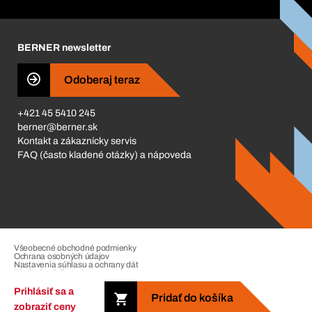
Corporate Responsibility
Kariéra
BERNER newsletter
Business Conduct
Odoberaj teraz
+421 45 5410 245
berner@berner.sk
Kontakt a zákaznícky servis
FAQ (často kladené otázky) a nápoveda
Všeobecné obchodné podmienky
Ochrana osobných údajov
Nastavenia súhlasu a ochrany dát
Riadenie sťažností
Impressum
Prihlásiť sa a
Pridať do košíka
zobraziť ceny
Copyright © 2026. The Berner Group. All rights reserved.