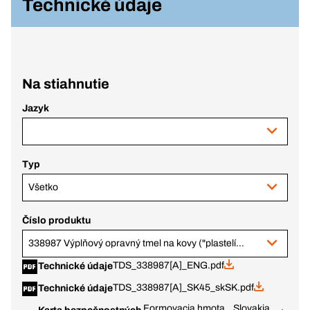
Technické údaje
Na stiahnutie
Jazyk
Typ
Všetko
Číslo produktu
338987 Výplňový opravný tmel na kovy ("plastelína"), 115 g
TDS_338987[A]_ENG.pdf
Technické údaje
TDS_338987[A]_SK45_skSK.pdf
Technické údaje
Formovacia hmota
Slovakia