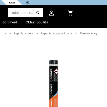
Shop
Sortiment
Oblasti použitia
émia
Lepidlá a gleje
Lepenie a opravy kovov
Tmel na kovy