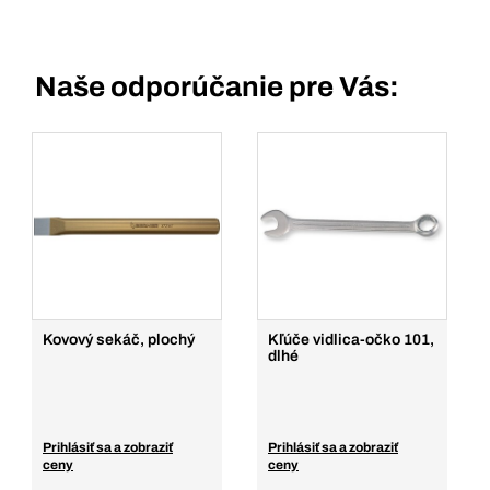
Naše odporúčanie pre Vás:
Kovový sekáč, plochý
Kľúče vidlica-očko 101,
dlhé
Prihlásiť sa a zobraziť
Prihlásiť sa a zobraziť
ceny
ceny