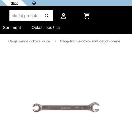
Shop
Sortiment
Oblasti použitia
Obojstranné očkové kľúče
Obojstranné očkové kľúče, otvorené