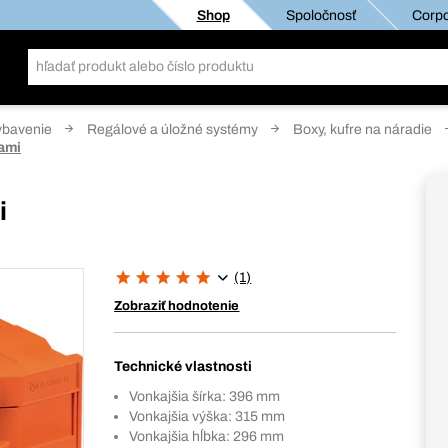
Shop
Spoločnosť
Corpo
ybavenie
Regálové a úložné systémy
Boxy, kufre na náradie
ami
i
(1)
Zobraziť hodnotenie
Technické vlastnosti
Vonkajšia šírka: 396 mm
Vonkajšia výška: 315 mm
Vonkajšia hĺbka: 296 mm