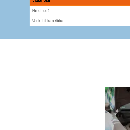
Vlastnosti
Hmotnosť
Vonk. hĺbka x šírka