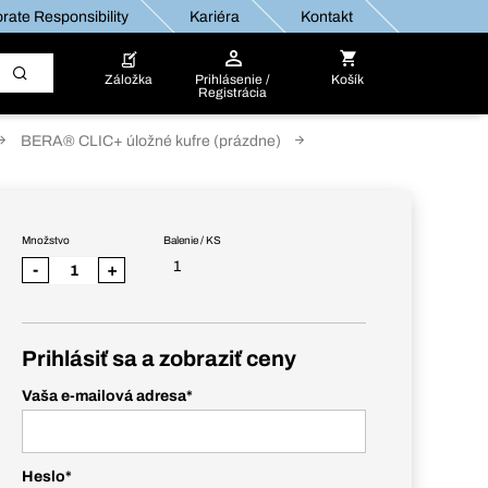
rate Responsibility
Kariéra
Kontakt
Záložka
Prihlásenie /
Košík
Registrácia
BERA® CLIC+ úložné kufre (prázdne)
Množstvo
Balenie / KS
1
-
+
Prihlásiť sa a zobraziť ceny
Vaša e-mailová adresa
*
Heslo
*