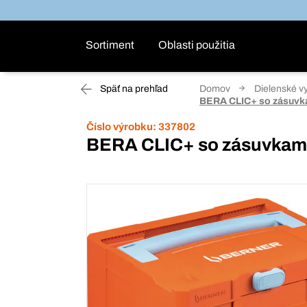
Sortiment
Oblasti použitia
Späť na prehľad
Domov
Dielenské v
BERA CLIC+ so zásuvk
Číslo výrobku:
337802
BERA CLIC+ so zásuvkam