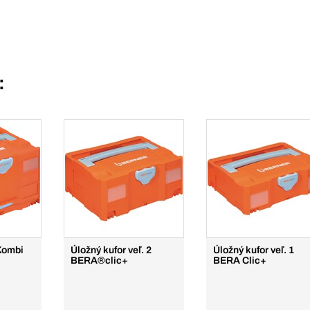
:
Kombi
Úložný kufor veľ. 2
Úložný kufor veľ. 1
BERA®clic+
BERA Clic+