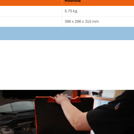
Hodnota
5,75 kg
396 x 296 x 315 mm