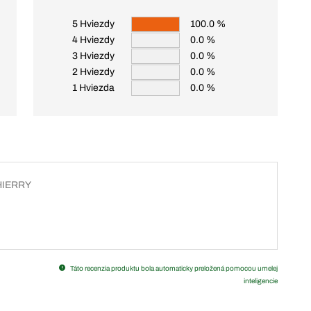
5 Hviezdy
100.0 %
4 Hviezdy
0.0 %
3 Hviezdy
0.0 %
2 Hviezdy
0.0 %
1 Hviezda
0.0 %
HIERRY
Táto recenzia produktu bola automaticky preložená pomocou umelej
inteligencie