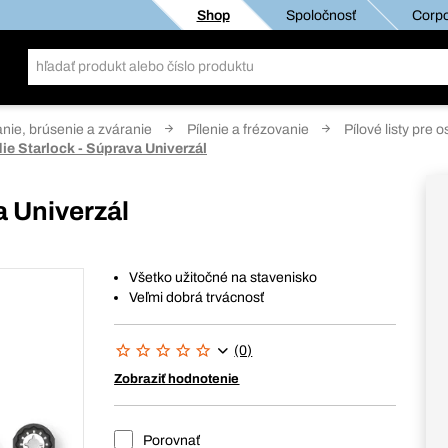
Shop
Spoločnosť
Corpo
anie, brúsenie a zváranie
Pílenie a frézovanie
Pílové listy pre 
ie Starlock - Súprava Univerzál
a Univerzál
Všetko užitočné na stavenisko
Veľmi dobrá trvácnosť
(0)
Zobraziť hodnotenie
Porovnať