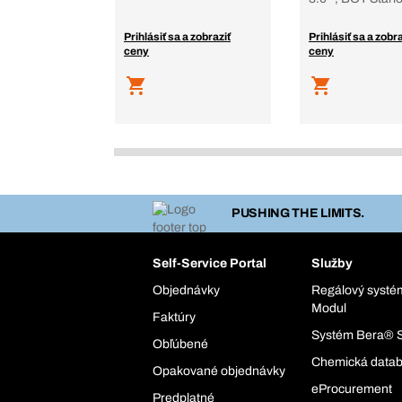
Prihlásiť sa a zobraziť
Prihlásiť sa a zobra
ceny
ceny
PUSHING THE LIMITS.
Self-Service Portal
Služby
Objednávky
Regálový syst
Modul
Faktúry
Systém Bera® 
Obľúbené
Chemická data
Opakované objednávky
eProcurement
Predplatné