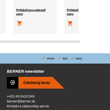
Prihlásiť sa a zobraziť
Prihlásiť sa a zobraziť
ceny
ceny
smart
fast
easy
BERNER newsletter
Odoberaj teraz
+421 45 5410 245
berner@berner.sk
Kontakt a zákaznícky servis