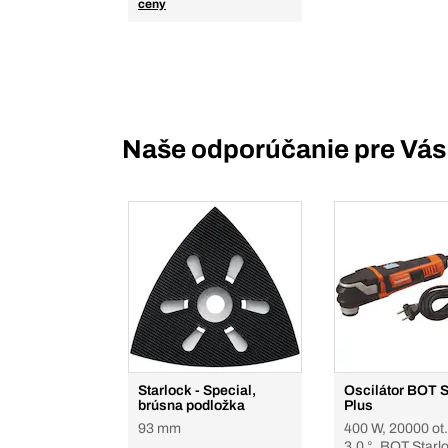
ceny
Naše odporúčanie pre Vás
Starlock - Special,
Oscilátor BOT S
brúsna podložka
Plus
93 mm
400 W, 20000 ot.
3.0 °, BOT Starl