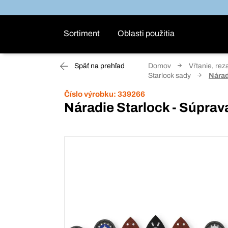
Sortiment
Oblasti použitia
Späť na prehľad
Domov
Vŕtanie, rez
Starlock sady
Nárad
Číslo výrobku:
339266
Náradie Starlock - Súprav