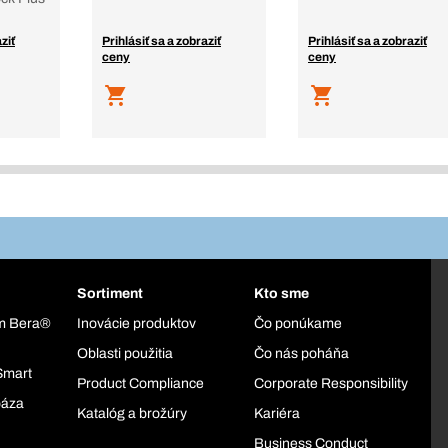
ziť
Prihlásiť sa a zobraziť
Prihlásiť sa a zobraziť
ceny
ceny
Sortiment
Kto sme
ém Bera®
Inovácie produktov
Čo ponúkame
Oblasti použitia
Čo nás poháňa
Smart
Product Compliance
Corporate Responsibility
báza
Katalóg a brožúry
Kariéra
Business Conduct