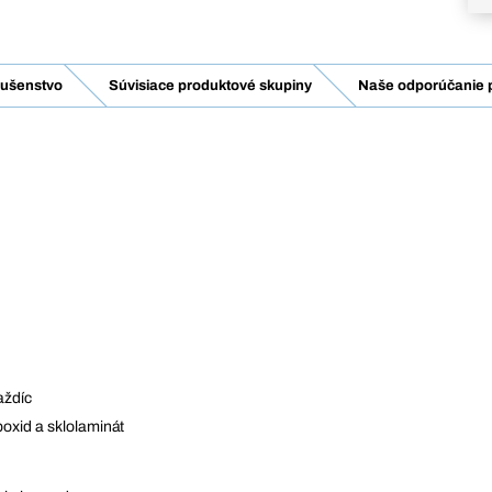
lušenstvo
Súvisiace produktové skupiny
Naše odporúčanie p
aždíc
poxid a sklolaminát