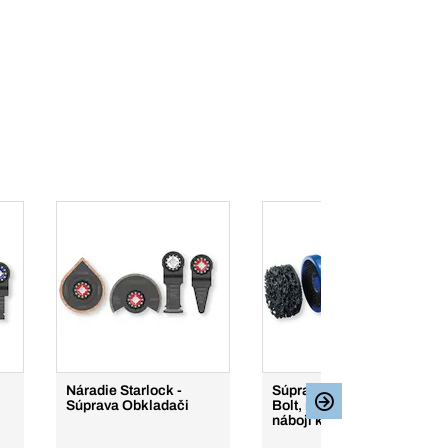
Náradie Starlock -
Súprava Speed Wheel
Súprava Obkladači
Bolt, na skrutky na
náboji kolies