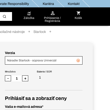
rate Responsibility
Kariéra
Kontakt
Záložka
Prihlásenie /
Košík
Registrácia
oscilačné nástroje
Starlock
Verzia
Náradie Starlock - súprava Univerzál
Množstvo
Balenie / SOR
1
-
+
Prihlásiť sa a zobraziť ceny
Vaša e-mailová adresa
*