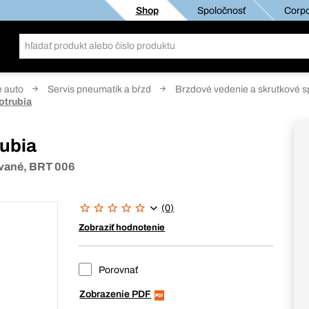
Shop
Spoločnosť
Corpo
e auto
Servis pneumatík a bŕzd
Brzdové vedenie a skrutkové s
otrubia
ubia
ované, BRT 006
(0)
Zobraziť hodnotenie
Porovnať
Zobrazenie PDF