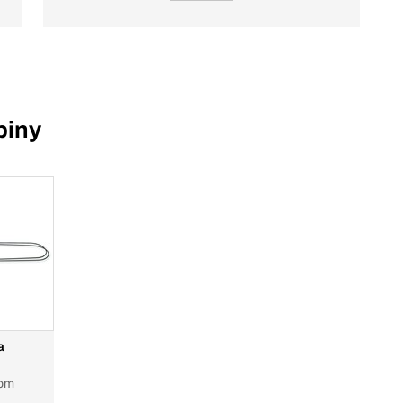
piny
a
tom