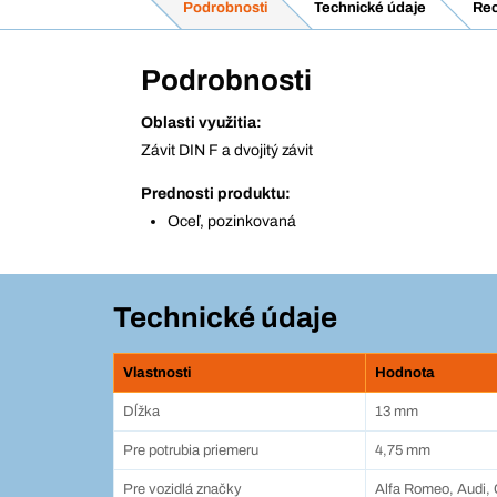
Podrobnosti
Technické údaje
Rec
Podrobnosti
Oblasti využitia:
Závit DIN F a dvojitý závit
Prednosti produktu:
Oceľ, pozinkovaná
Technické údaje
Vlastnosti
Hodnota
Dĺžka
13 mm
Pre potrubia priemeru
4,75 mm
Pre vozidlá značky
Alfa Romeo, Audi, C