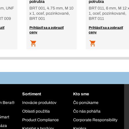
potrubia
potrubia
mm, UNF
BRT 001, 4.75 mm, M 10
BRT 011, 6 mm, M 12 
x 1, oceľ, pozinkované,
1, oceľ, pozinkované,
RT 009
BRT 001
BRT 011
ziť
Prihlásiť sa a zobraziť
Prihlásiť sa a zobraziť
ceny
ceny
Sortiment
Kto sme
ém Bera®
Inovácie produktov
Čo ponúkame
Oblasti použitia
Čo nás poháňa
Smart
Product Compliance
Corporate Responsibility
báza
Katalóg a brožúry
Kariéra