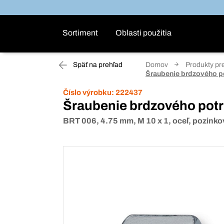
Sortiment
Oblasti použitia
Späť na prehľad
Domov
Produkty pr
Šraubenie brdzového p
Číslo výrobku:
222437
Šraubenie brdzového potr
BRT 006, 4.75 mm, M 10 x 1, oceľ, pozink