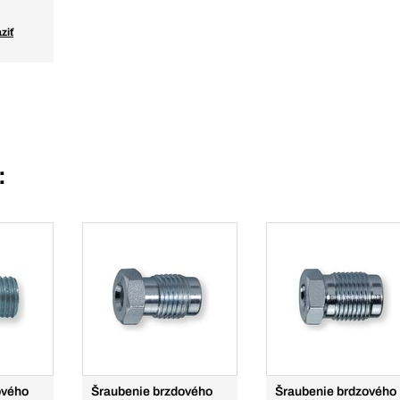
ziť
:
ového
Šraubenie brzdového
Šraubenie brdzového