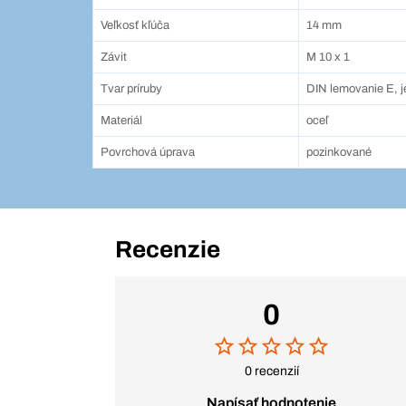
Veľkosť kľúča
14 mm
Závit
M 10 x 1
Tvar príruby
DIN lemovanie E, 
Materiál
oceľ
Povrchová úprava
pozinkované
Recenzie
0
0 recenzií
Napísať hodnotenie