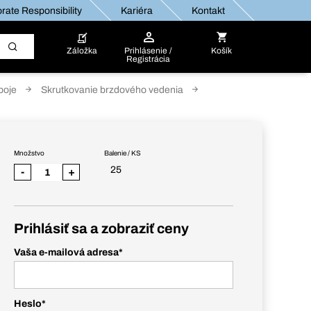
rate Responsibility
Kariéra
Kontakt
Záložka
Prihlásenie /
Košík
Registrácia
poje
Skrutkovanie brzdového vedenia
Množstvo
Balenie / KS
25
-
+
Prihlásiť sa a zobraziť ceny
Vaša e-mailová adresa
*
Heslo
*