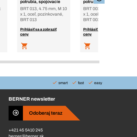
potrubia, spojovacie
potrubia
x
BRT 013, 4.75 mm, M 10
BRT 002, 4.75 mm, M 10
x 1, oceľ, pozinkované,
x 1, oceľ, pozinkované,
BRT 013
BRT 002
Prihlásiť sa a zobraziť
Prihlásiť sa a zobraziť
ceny
ceny
smart
fast
easy
BERNER newsletter
Odoberaj teraz
+421 45 5410 245
berner@berner.sk