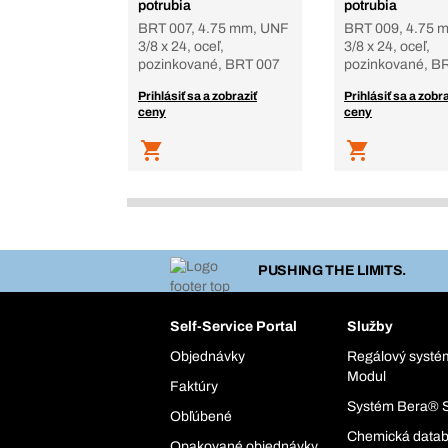
potrubia
potrubia
BRT 007, 4.75 mm, UNF
BRT 009, 4.75 
3/8 x 24, oceľ,
3/8 x 24, oceľ,
pozinkované, BRT 007
pozinkované, B
Prihlásiť sa a zobraziť
Prihlásiť sa a zobra
ceny
ceny
PUSHING THE LIMITS.
Self-Service Portal
Služby
Objednávky
Regálový syst
Modul
Faktúry
Systém Bera® 
Obľúbené
Chemická data
Opakované objednávky