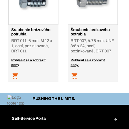
Šraubenie brdzového
Šraubenie brdzového
potrubia
potrubia
BRT 011, 6 mm, M 12 x
BRT 007, 4.75 mm, UNF
1, oceľ, pozinkované,
3/8 x 24, oceľ,
BRT 011
pozinkované, BRT 007
Prihlásiť sa a zobraziť
Prihlásiť sa a zobraziť
ceny
ceny
PUSHING THE LIMITS.
Self-Service Portal
Objednávky