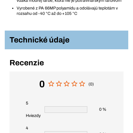
vďaka modrej farbe, ktorá nie je potravinárskym farbivom
Vyrobené z PA 66MP polyamidu a odolávajú teplotám v
rozsahu od -40 °C až do +105 °C
Technické údaje
Recenzie
0
(0)
5
0 %
Hviezdy
4