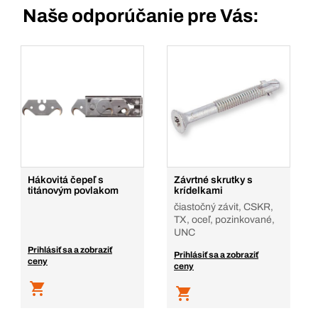
Naše odporúčanie pre Vás:
Hákovitá čepeľ s
Závrtné skrutky s
titánovým povlakom
krídelkami
čiastočný závit, CSKR,
TX, oceľ, pozinkované,
UNC
Prihlásiť sa a zobraziť
Prihlásiť sa a zobraziť
ceny
ceny