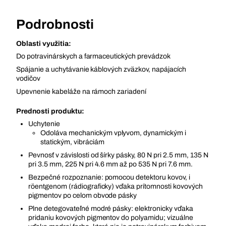
Podrobnosti
Oblasti využitia:
Do potravinárskych a farmaceutických prevádzok
Spájanie a uchytávanie káblových zväzkov, napájacích
vodičov
Upevnenie kabeláže na rámoch zariadení
Prednosti produktu:
Uchytenie
Odoláva mechanickým vplyvom, dynamickým i
statickým, vibráciám
Pevnosť v závislosti od šírky pásky, 80 N pri 2.5 mm, 135 N
pri 3.5 mm, 225 N pri 4.6 mm až po 535 N pri 7.6 mm.
Bezpečné rozpoznanie: pomocou detektoru kovov, i
röentgenom (rádiograficky) vďaka prítomnosti kovových
pigmentov po celom obvode pásky
Plne detegovateľné modré pásky: elektronicky vďaka
pridaniu kovových pigmentov do polyamidu; vizuálne