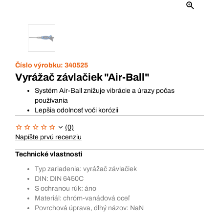
Číslo výrobku:
340525
Vyrážač závlačiek "Air-Ball"
Systém Air-Ball znižuje vibrácie a úrazy počas
používania
Lepšia odolnosť voči korózii
(0)
Napíšte prvú recenziu
Technické vlastnosti
Typ zariadenia: vyrážač závlačiek
DIN: DIN 6450C
S ochranou rúk: áno
Materiál: chróm-vanádová oceľ
Povrchová úprava, dlhý názov: NaN