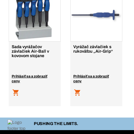
Sada vyrážačov
Vyrážač závlačiek s
závlačiek Air-Ball v
rukoväťou „Air-Grip“
kovovom stojane
Prihlásiť sa a zobraziť
Prihlásiť sa a zobraziť
ceny
ceny
PUSHING THE LIMITS.