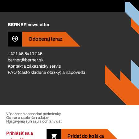
Katalóg a brožúry
Corporate Responsibility
Kariéra
BERNER newsletter
Business Conduct
Odoberaj teraz
+421 45 5410 245
berner@berner.sk
Kontakt a zákaznícky servis
FAQ (často kladené otázky) a nápoveda
Všeobecné obchodné podmienky
Ochrana osobných údajov
Nastavenia súhlasu a ochrany dát
Riadenie sťažností
Impressum
Prihlásiť sa a
Pridať do košíka