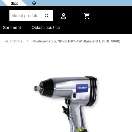
Shop
Sortiment
Oblasti použitia
ické prístroje
Príslušenstvo, ND do BPT- IW Standard 1/2 (DL 4040)