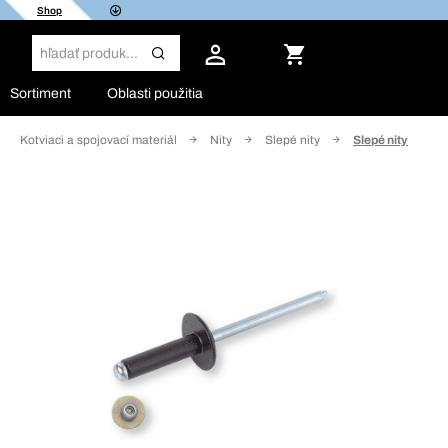
Shop
Sortiment
Oblasti použitia
Kotviaci a spojovací materiál
Nity
Slepé nity
Slepé nity