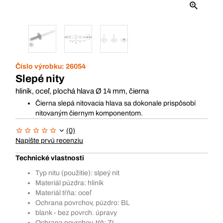
Číslo výrobku:
26054
Slepé nity
hliník, oceľ, plochá hlava Ø 14 mm, čierna
Čierna slepá nitovacia hlava sa dokonale prispôsobí
nitovaným čiernym komponentom.
(0)
Napíšte prvú recenziu
Technické vlastnosti
Typ nitu (použitie): slpeý nit
Materiál púzdra: hliník
Materiál tŕňa: oceľ
Ochrana povrchov, púzdro: BL
blank - bez povrch. úpravy
Ochrana povrchov, tŕň: ZI