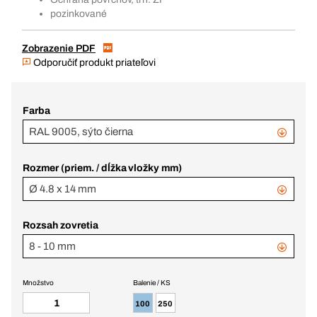
pozinkované
Zobrazenie PDF
Odporučiť produkt priateľovi
Farba
RAL 9005, sýto čierna
Rozmer (priem. / dĺžka vložky mm)
Ø 4.8 x 14 mm
Rozsah zovretia
8 - 10 mm
Množstvo
Balenie / KS
100
250