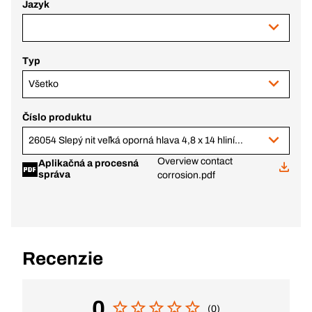
Jazyk
Typ
Všetko
Číslo produktu
26054 Slepý nit veľká oporná hlava 4,8 x 14 hliník/oceľ. tŕň čierna
Overview contact
Aplikačná a procesná
správa
corrosion.pdf
Recenzie
0
(0)