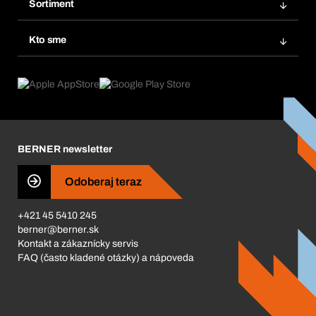
Obľúbené
Sortiment
Systém Bera® Smart
Opakované objednávky
Inovácie produktov
Chemická databáza
Kto sme
Predplatné
Oblasti použitia
eProcurement
Čo ponúkame
FAQ
Product Compliance
Produktový poradca
Čo nás poháňa
Katalóg a brožúry
Corporate Responsibility
Kariéra
BERNER newsletter
Business Conduct
Odoberaj teraz
+421 45 5410 245
berner@berner.sk
Kontakt a zákaznícky servis
FAQ (často kladené otázky) a nápoveda