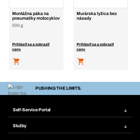
Montážna páka na
Murárska lyžica bez
pneumatiky motocyklov
násady
500 g
Prihlásiť sa a zobraziť
Prihlásiť sa a zobraziť
ceny
ceny
PUSHING THE LIMITS.
Self-Service Portal
Objednávky
Služby
Faktúry
Regálový systém Bera® Modul