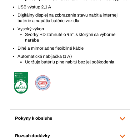
USB výstup 2,1 A
Digitálny displej na zobrazenie stavu nabitia internej
batérie a napätia batérie vozidla
Vysoký výkon
Svorky HD zahnuté o 45°, s ktorými sa výborne
narába
Dlhé a mimoriadne flexibilné káble
Automatická nabíjačka (1 A)
Udržuje batériu plne nabitú bez jej poškodenia
Pokyny k obsluhe
Rozsah dodávky