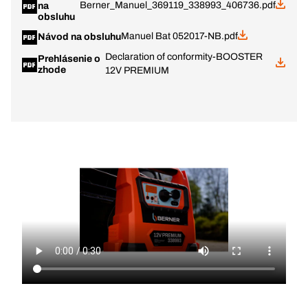
Berner_Manuel_369119_338993_406736.pdf
na
obsluhu
Manuel Bat 052017-NB.pdf
Návod na obsluhu
Declaration of conformity-BOOSTER
Prehlásenie o
zhode
12V PREMIUM