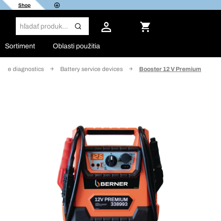
Shop
Sortiment
Oblasti použitia
icle diagnostics
Battery service devices
Booster 12 V Premium