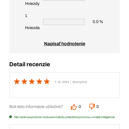
Hviezdy
1
0.0 %
Hviezda
Napísať hodnotenie
Detail recenzie
7. 12. 2024
| Anonymný
Boli tieto informácie užitočné?
0
0
Táto recenzia produktu bola automaticky preložená pomocou umelej inteligencie