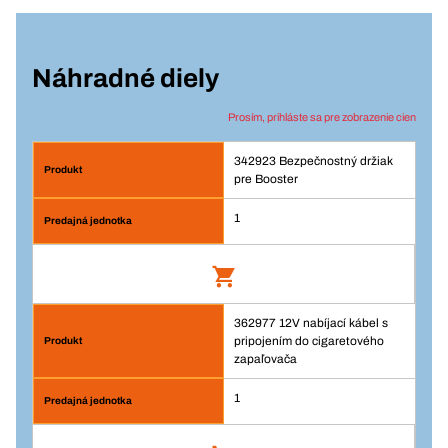
Náhradné diely
Prosím, prihláste sa pre zobrazenie cien
342923 Bezpečnostný držiak
pre Booster
1
362977 12V nabíjací kábel s
Bezpečnostný držiak pre Booster
pripojením do cigaretového
Číslo výrobku: 342923
zapaľovača
1
Prihlásenie