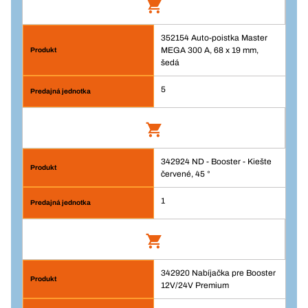
Balenie/KS
1
352154 Auto-poistka Master
12V nabíjací kábel s pripojením do
Množstvo
MEGA 300 A, 68 x 19 mm,
cigaretového zapaľovača
šedá
Číslo výrobku: 362977
5
Pridať do košíka
Prihlásenie
Balenie/KS
342924 ND - Booster - Kiešte
Auto-poistka Master MEGA 300 A, 68 x 19
1
červené, 45 °
mm, šedá
Množstvo
Číslo výrobku: 352154
1
Prihlásenie
Pridať do košíka
342920 Nabíjačka pre Booster
ND - Booster - Kiešte červené, 45 °
Balenie/KS
12V/24V Premium
5
Číslo výrobku: 342924