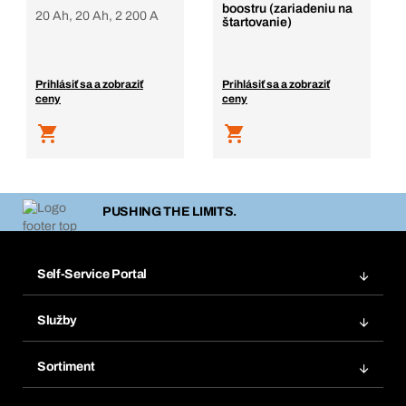
boostru (zariadeniu na
20 Ah, 20 Ah, 2 200 A
štartovanie)
Prihlásiť sa a zobraziť
Prihlásiť sa a zobraziť
ceny
ceny
PUSHING THE LIMITS.
Self-Service Portal
Objednávky
Služby
Faktúry
Regálový systém Bera® Modul
Obľúbené
Sortiment
Systém Bera® Smart
Opakované objednávky
Inovácie produktov