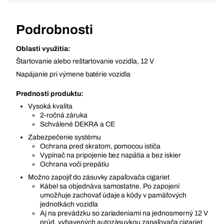
Podrobnosti
Oblasti využitia:
Štartovanie alebo reštartovanie vozidla, 12 V
Napájanie pri výmene batérie vozidla
Prednosti produktu:
Vysoká kvalita
2-ročná záruka
Schválené DEKRA a CE
Zabezpečenie systému
Ochrana pred skratom, pomocou ističa
Vypínač na pripojenie bez napätia a bez iskier
Ochrana voči prepätiu
Možno zapojiť do zásuvky zapaľovača cigariet
Kábel sa objednáva samostatne. Po zapojení
umožňuje zachovať údaje a kódy v pamäťových
jednotkách vozidla
Aj na prevádzku so zariadeniami na jednosmerný 12 V
prúd, vybavených autozásuvkou zapaľovača cigariet