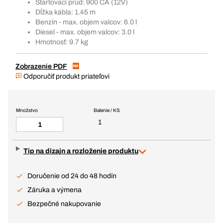
Štartovací prúd: 900 CA (12V)
Dĺžka kábla: 1.45 m
Benzín - max. objem valcov: 6.0 l
Diesel - max. objem valcov: 3.0 l
Hmotnosť: 9.7 kg
Zobrazenie PDF
Odporučiť produkt priateľovi
Množstvo
Balenie / KS
1
Tip na dizajn a rozloženie produktu
Doručenie od 24 do 48 hodín
Záruka a výmena
Bezpečné nakupovanie