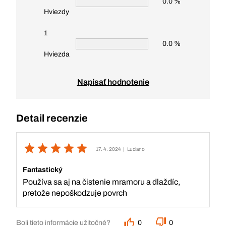
0.0 %
Hviezdy
1
0.0 %
Hviezda
Napísať hodnotenie
Detail recenzie
17. 4. 2024
| Luciano
Fantastický
Používa sa aj na čistenie mramoru a dlaždíc,
pretože nepoškodzuje povrch
Boli tieto informácie užitočné?
0
0