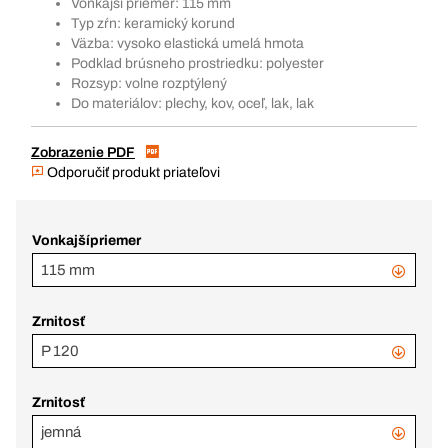
Vonkajší priemer: 115 mm
Typ zŕn: keramický korund
Väzba: vysoko elastická umelá hmota
Podklad brúsneho prostriedku: polyester
Rozsyp: volne rozptýlený
Do materiálov: plechy, kov, oceľ, lak, lak
Zobrazenie PDF
Odporučiť produkt priateľovi
Vonkajšípriemer
115 mm
Zrnitosť
P 120
Zrnitosť
jemná