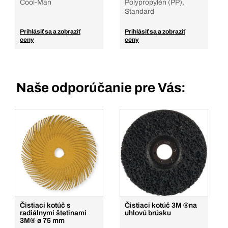
Cool-Man
Polypropylén (PP),
Standard
Prihlásiť sa a zobraziť
Prihlásiť sa a zobraziť
ceny
ceny
Naše odporúčanie pre Vás:
Čistiaci kotúč s
Čistiaci kotúč 3M ®na
radiálnymi štetinami
uhlovú brúsku
3M® ø 75 mm