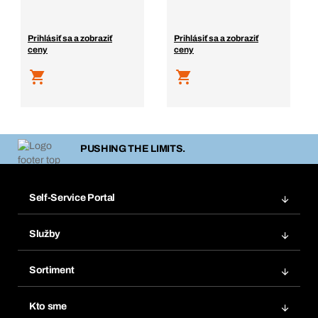
Prihlásiť sa a zobraziť
Prihlásiť sa a zobraziť
ceny
ceny
PUSHING THE LIMITS.
Self-Service Portal
Objednávky
Služby
Faktúry
Regálový systém Bera® Modul
Obľúbené
Sortiment
Systém Bera® Smart
Opakované objednávky
Inovácie produktov
Chemická databáza
Kto sme
Predplatné
Oblasti použitia