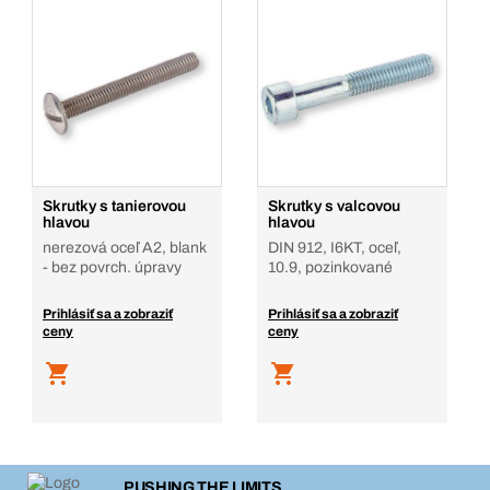
Skrutky s tanierovou
Skrutky s valcovou
hlavou
hlavou
nerezová oceľ A2, blank
DIN 912, I6KT, oceľ,
- bez povrch. úpravy
10.9, pozinkované
Prihlásiť sa a zobraziť
Prihlásiť sa a zobraziť
ceny
ceny
PUSHING THE LIMITS.