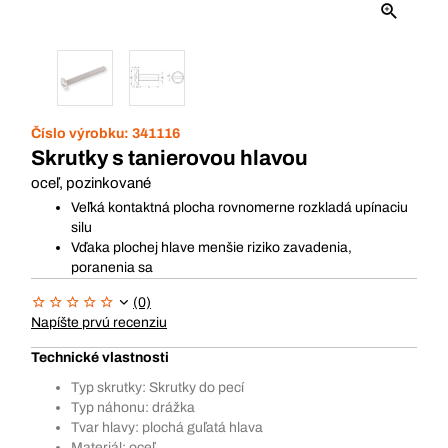
Číslo výrobku:
341116
Skrutky s tanierovou hlavou
oceľ, pozinkované
Veľká kontaktná plocha rovnomerne rozkladá upínaciu
silu
Vďaka plochej hlave menšie riziko zavadenia,
poranenia sa
(0)
Napíšte prvú recenziu
Technické vlastnosti
Typ skrutky: Skrutky do pecí
Typ náhonu: drážka
Tvar hlavy: plochá guľatá hlava
Materiál: oceľ