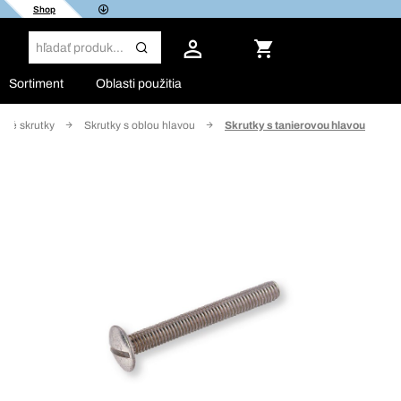
Shop
Sortiment
Oblasti použitia
ové skrutky
Skrutky s oblou hlavou
Skrutky s tanierovou hlavou