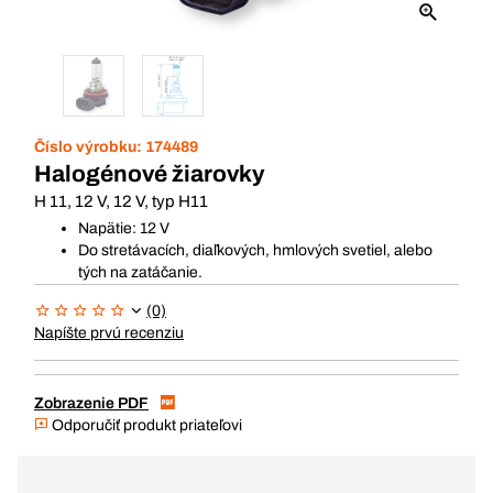
Číslo výrobku:
174489
Halogénové žiarovky
H 11, 12 V, 12 V, typ H11
Napätie: 12 V
Do stretávacích, diaľkových, hmlových svetiel, alebo
tých na zatáčanie.
(0)
Napíšte prvú recenziu
Zobrazenie PDF
Odporučiť produkt priateľovi