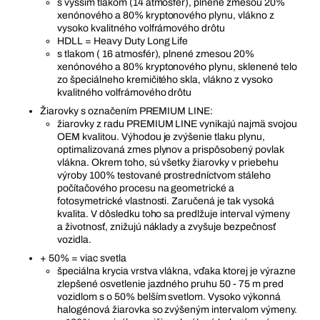
s vyšším tlakom (14 atmosfér), plnené zmesou 20%
xenónového a 80% kryptonového plynu, vlákno z
vysoko kvalitného volfrámového drôtu
HDLL = Heavy Duty Long Life
s tlakom ( 16 atmosfér), plnené zmesou 20%
xenónového a 80% kryptonového plynu, sklenené telo
zo špeciálneho kremičitého skla, vlákno z vysoko
kvalitného volfrámového drôtu
Žiarovky s označením PREMIUM LINE:
žiarovky z radu PREMIUM LINE vynikajú najmä svojou
OEM kvalitou. Výhodou je zvýšenie tlaku plynu,
optimalizovaná zmes plynov a prispôsobený povlak
vlákna. Okrem toho, sú všetky žiarovky v priebehu
výroby 100% testované prostredníctvom stáleho
počítačového procesu na geometrické a
fotosymetrické vlastnosti. Zaručená je tak vysoká
kvalita. V dôsledku toho sa predlžuje interval výmeny
a životnosť, znižujú náklady a zvyšuje bezpečnosť
vozidla.
+ 50% = viac svetla
špeciálna krycia vrstva vlákna, vďaka ktorej je výrazne
zlepšené osvetlenie jazdného pruhu 50 - 75 m pred
vozidlom s o 50% belším svetlom. Vysoko výkonná
halogénová žiarovka so zvýšeným intervalom výmeny.