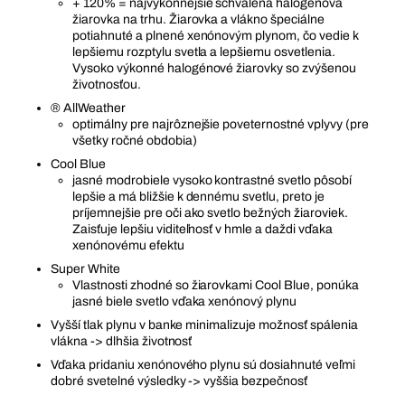
+ 120% = najvýkonnejšie schválená halogénová
žiarovka na trhu. Žiarovka a vlákno špeciálne
potiahnuté a plnené xenónovým plynom, čo vedie k
lepšiemu rozptylu svetla a lepšiemu osvetlenia.
Vysoko výkonné halogénové žiarovky so zvýšenou
životnosťou.
® AllWeather
optimálny pre najrôznejšie poveternostné vplyvy (pre
všetky ročné obdobia)
Cool Blue
jasné modrobiele vysoko kontrastné svetlo pôsobí
lepšie a má bližšie k dennému svetlu, preto je
príjemnejšie pre oči ako svetlo bežných žiaroviek.
Zaisťuje lepšiu viditeľnosť v hmle a daždi vďaka
xenónovému efektu
Super White
Vlastnosti zhodné so žiarovkami Cool Blue, ponúka
jasné biele svetlo vďaka xenónový plynu
Vyšší tlak plynu v banke minimalizuje možnosť spálenia
vlákna -> dlhšia životnosť
Vďaka pridaniu xenónového plynu sú dosiahnuté veľmi
dobré svetelné výsledky -> vyššia bezpečnosť