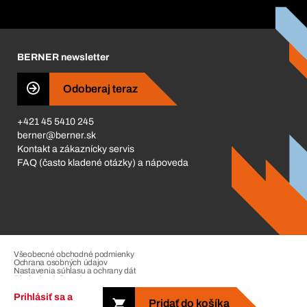
Katalóg a brožúry
Corporate Responsibility
Kariéra
BERNER newsletter
Business Conduct
Odoberaj teraz
+421 45 5410 245
berner@berner.sk
Kontakt a zákaznícky servis
FAQ (často kladené otázky) a nápoveda
Všeobecné obchodné podmienky
Ochrana osobných údajov
Nastavenia súhlasu a ochrany dát
Riadenie sťažností
Impressum
Prihlásiť sa a
Pridať do košíka