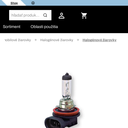
Shop
Sortiment
Oblasti použitia
tomobilové žiarovky
Halogénové žiarovky
Halogénové žiarovky