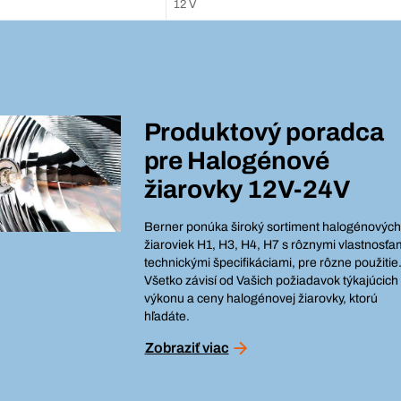
12 V
Produktový poradca
pre
Halogénové
žiarovky 12V-24V
Berner ponúka široký sortiment halogénových
žiaroviek H1, H3, H4, H7 s rôznymi vlastnosťa
technickými špecifikáciami, pre rôzne použitie
Všetko závisí od Vašich požiadavok týkajúcich
výkonu a ceny halogénovej žiarovky, ktorú
hľadáte.
Zobraziť viac