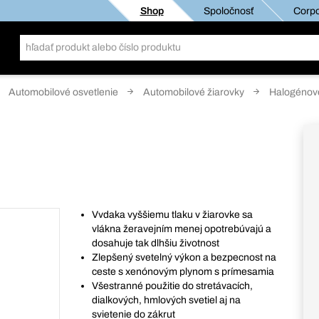
Shop
Spoločnosť
Corpo
Automobilové osvetlenie
Automobilové žiarovky
Halogénové
Vvdaka vyššiemu tlaku v žiarovke sa
vlákna žeravejním menej opotrebúvajú a
dosahuje tak dlhšiu životnost
Zlepšený svetelný výkon a bezpecnost na
ceste s xenónovým plynom s prímesamia
Všestranné použitie do stretávacích,
dialkových, hmlových svetiel aj na
svietenie do zákrut