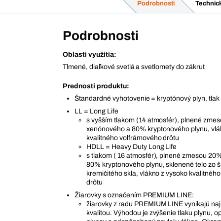
Podrobnosti
Technic
Podrobnosti
Oblasti využitia:
Tlmené, diaľkové svetlá a svetlomety do zákrut
Prednosti produktu:
Štandardné vyhotovenie = kryptónový plyn, tlak
LL = Long Life
s vyšším tlakom (14 atmosfér), plnené zme
xenónového a 80% kryptonového plynu, vlá
kvalitného volfrámového drôtu
HDLL = Heavy Duty Long Life
s tlakom ( 16 atmosfér), plnené zmesou 2
80% kryptonového plynu, sklenené telo zo 
kremičitého skla, vlákno z vysoko kvalitnéh
drôtu
Žiarovky s označením PREMIUM LINE:
žiarovky z radu PREMIUM LINE vynikajú n
kvalitou. Výhodou je zvýšenie tlaku plynu, 