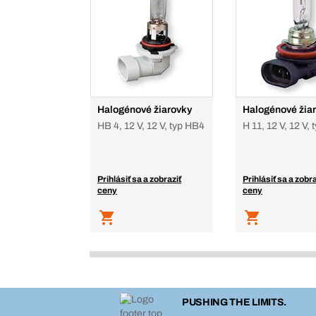
Halogénové žiarovky
Halogénové žia
HB 4, 12 V, 12 V, typ HB4
H 11, 12 V, 12 V, 
Prihlásiť sa a zobraziť
Prihlásiť sa a zobra
ceny
ceny
PUSHING THE LIMITS.