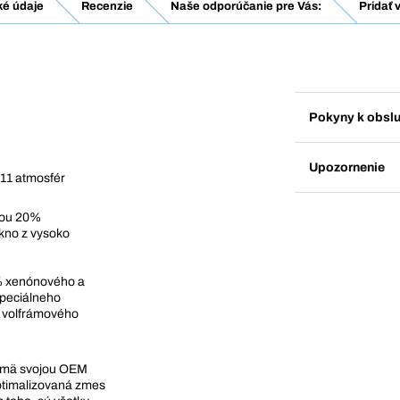
ké údaje
Recenzie
Naše odporúčanie pre Vás:
Pridať 
Pokyny k obsl
Upozornenie
 11 atmosfér
sou 20%
kno z vysoko
0% xenónového a
špeciálneho
o volfrámového
ajmä svojou OEM
optimalizovaná zmes