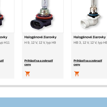
rovky
Halogénové žiarovky
Halogénové žiarovky
typ H11
H 9, 12 V, 12 V, typ H9
HB 3, 12 V, 12 V, typ H
ziť
Prihlásiť sa a zobraziť
Prihlásiť sa a zobraziť
ceny
ceny