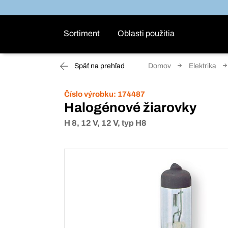
Sortiment
Oblasti použitia
Späť na prehľad
Domov
Elektrika
Číslo výrobku:
174487
Halogénové žiarovky
H 8, 12 V, 12 V, typ H8