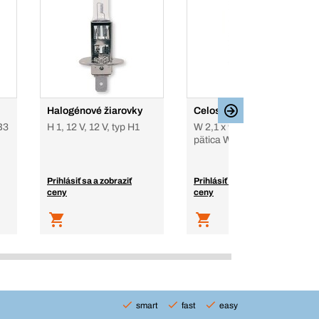
Halogénové žiarovky
Celosklenené žiarovky
B3
H 1, 12 V, 12 V, typ H1
W 2,1 x 9,5d, 12 V, 12 V,
pätica W2,1 x 9,5d
Prihlásiť sa a zobraziť
Prihlásiť sa a zobraziť
ceny
ceny
smart
fast
easy