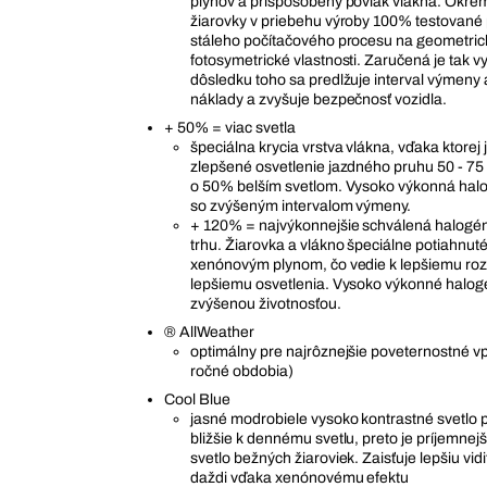
plynov a prispôsobený povlak vlákna. Okrem
žiarovky v priebehu výroby 100% testované
stáleho počítačového procesu na geometric
fotosymetrické vlastnosti. Zaručená je tak vy
dôsledku toho sa predlžuje interval výmeny a
náklady a zvyšuje bezpečnosť vozidla.
+ 50% = viac svetla
špeciálna krycia vrstva vlákna, vďaka ktorej
zlepšené osvetlenie jazdného pruhu 50 - 75
o 50% belším svetlom. Vysoko výkonná hal
so zvýšeným intervalom výmeny.
+ 120% = najvýkonnejšie schválená halogé
trhu. Žiarovka a vlákno špeciálne potiahnut
xenónovým plynom, čo vedie k lepšiemu rozp
lepšiemu osvetlenia. Vysoko výkonné halog
zvýšenou životnosťou.
® AllWeather
optimálny pre najrôznejšie poveternostné vp
ročné obdobia)
Cool Blue
jasné modrobiele vysoko kontrastné svetlo 
bližšie k dennému svetlu, preto je príjemnejš
svetlo bežných žiaroviek. Zaisťuje lepšiu vid
daždi vďaka xenónovému efektu