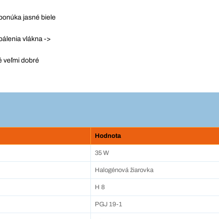
ponúka jasné biele
pálenia vlákna ->
é veľmi dobré
Hodnota
35 W
Halogénová žiarovka
H 8
PGJ 19-1