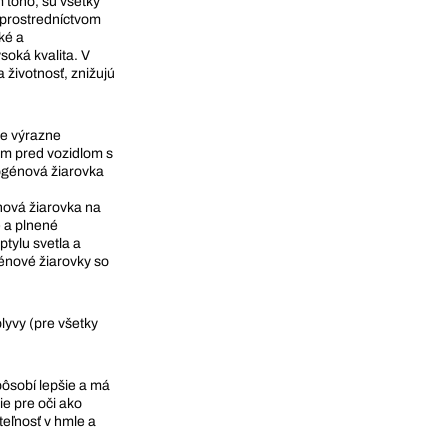
 toho, sú všetky
 prostredníctvom
ké a
soká kvalita. V
 životnosť, znižujú
 je výrazne
 m pred vozidlom s
ogénová žiarovka
nová žiarovka na
é a plnené
tylu svetla a
énové žiarovky so
lyvy (pre všetky
pôsobí lepšie a má
ie pre oči ako
iteľnosť v hmle a