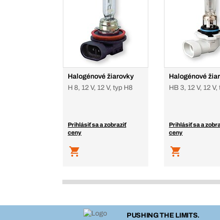
Halogénové žiarovky
Halogénové žia
H 8, 12 V, 12 V, typ H8
HB 3, 12 V, 12 V,
Prihlásiť sa a zobraziť
Prihlásiť sa a zobra
ceny
ceny
PUSHING THE LIMITS.