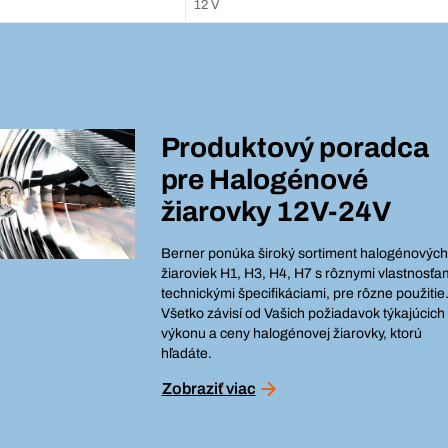
12 V
Produktový poradca
pre
Halogénové
žiarovky 12V-24V
Berner ponúka široký sortiment halogénových
žiaroviek H1, H3, H4, H7 s rôznymi vlastnosťa
technickými špecifikáciami, pre rôzne použitie
Všetko závisí od Vašich požiadavok týkajúcich
výkonu a ceny halogénovej žiarovky, ktorú
hľadáte.
Zobraziť viac