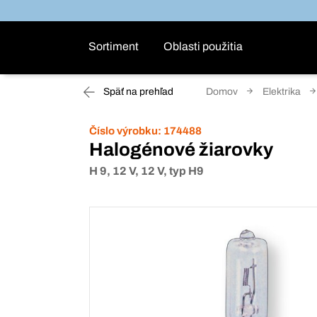
Sortiment
Oblasti použitia
Späť na prehľad
Domov
Elektrika
Číslo výrobku:
174488
Halogénové žiarovky
H 9, 12 V, 12 V, typ H9