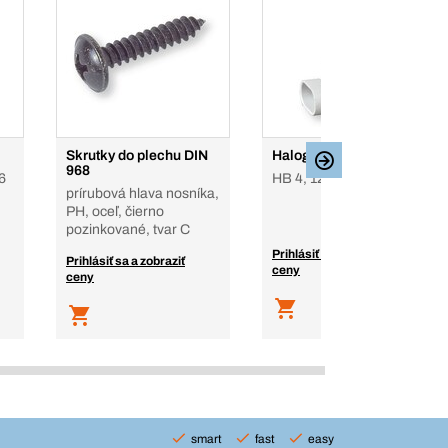
Skrutky do plechu DIN
Halogénové žiarovky
968
16
HB 4, 12 V, 12 V, typ HB4
prírubová hlava nosníka,
PH, oceľ, čierno
pozinkované, tvar C
Prihlásiť sa a zobraziť
Prihlásiť sa a zobraziť
ceny
ceny
smart
fast
easy