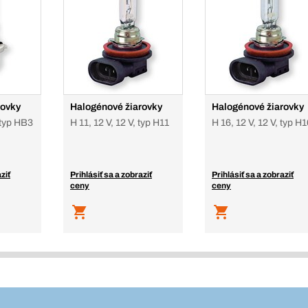
rovky
Halogénové žiarovky
Halogénové žiarovky
 typ HB3
H 11, 12 V, 12 V, typ H11
H 16, 12 V, 12 V, typ H
ziť
Prihlásiť sa a zobraziť
Prihlásiť sa a zobraziť
ceny
ceny