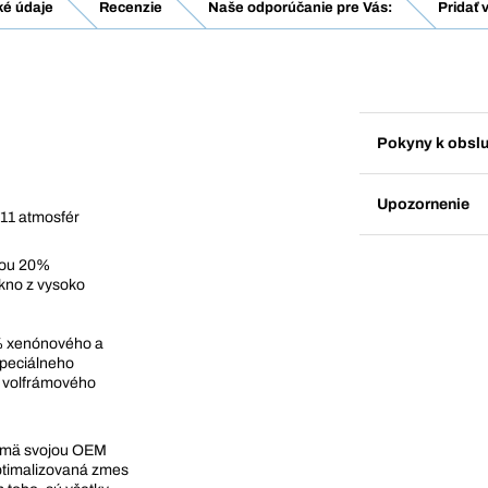
ké údaje
Recenzie
Naše odporúčanie pre Vás:
Pridať 
Pokyny k obsl
Upozornenie
 11 atmosfér
sou 20%
kno z vysoko
0% xenónového a
špeciálneho
o volfrámového
ajmä svojou OEM
optimalizovaná zmes