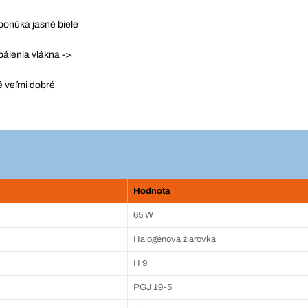
ponúka jasné biele
pálenia vlákna ->
é veľmi dobré
Hodnota
65 W
Halogénová žiarovka
H 9
PGJ 19-5