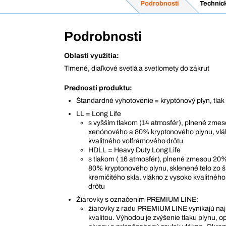
Podrobnosti
Technic
Podrobnosti
Oblasti využitia:
Tlmené, diaľkové svetlá a svetlomety do zákrut
Prednosti produktu:
Štandardné vyhotovenie = kryptónový plyn, tlak
LL = Long Life
s vyšším tlakom (14 atmosfér), plnené zme
xenónového a 80% kryptonového plynu, vlá
kvalitného volfrámového drôtu
HDLL = Heavy Duty Long Life
s tlakom ( 16 atmosfér), plnené zmesou 2
80% kryptonového plynu, sklenené telo zo 
kremičitého skla, vlákno z vysoko kvalitnéh
drôtu
Žiarovky s označením PREMIUM LINE:
žiarovky z radu PREMIUM LINE vynikajú n
kvalitou. Výhodou je zvýšenie tlaku plynu, 