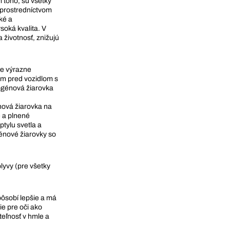
 toho, sú všetky
 prostredníctvom
ké a
soká kvalita. V
 životnosť, znižujú
 je výrazne
 m pred vozidlom s
ogénová žiarovka
nová žiarovka na
é a plnené
tylu svetla a
énové žiarovky so
lyvy (pre všetky
pôsobí lepšie a má
ie pre oči ako
iteľnosť v hmle a