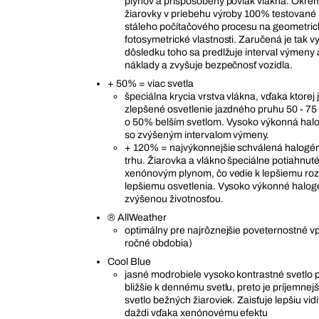
plynov a prispôsobený povlak vlákna. Okrem
žiarovky v priebehu výroby 100% testované
stáleho počítačového procesu na geometric
fotosymetrické vlastnosti. Zaručená je tak vy
dôsledku toho sa predlžuje interval výmeny a
náklady a zvyšuje bezpečnosť vozidla.
+ 50% = viac svetla
špeciálna krycia vrstva vlákna, vďaka ktorej
zlepšené osvetlenie jazdného pruhu 50 - 75
o 50% belším svetlom. Vysoko výkonná hal
so zvýšeným intervalom výmeny.
+ 120% = najvýkonnejšie schválená halogé
trhu. Žiarovka a vlákno špeciálne potiahnut
xenónovým plynom, čo vedie k lepšiemu rozp
lepšiemu osvetlenia. Vysoko výkonné halog
zvýšenou životnosťou.
® AllWeather
optimálny pre najrôznejšie poveternostné vp
ročné obdobia)
Cool Blue
jasné modrobiele vysoko kontrastné svetlo 
bližšie k dennému svetlu, preto je príjemnejš
svetlo bežných žiaroviek. Zaisťuje lepšiu vid
daždi vďaka xenónovému efektu