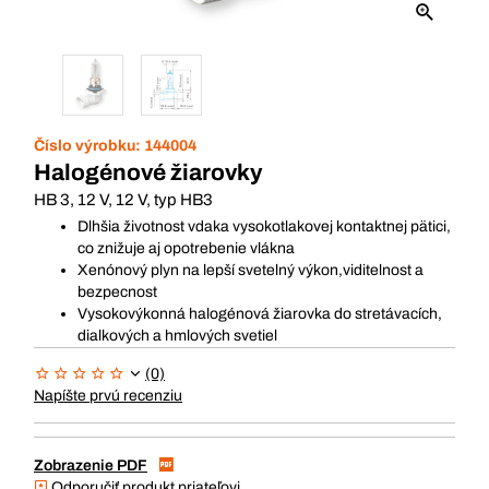
Číslo výrobku:
144004
Halogénové žiarovky
HB 3, 12 V, 12 V, typ HB3
Dlhšia životnost vdaka vysokotlakovej kontaktnej pätici,
co znižuje aj opotrebenie vlákna
Xenónový plyn na lepší svetelný výkon,viditelnost a
bezpecnost
Vysokovýkonná halogénová žiarovka do stretávacích,
dialkových a hmlových svetiel
(0)
Napíšte prvú recenziu
Zobrazenie PDF
Odporučiť produkt priateľovi