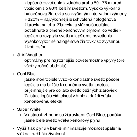
zlepšené osvetlenie jazdného pruhu 50 - 75 m pred
vozidlom s o 50% belším svetlom. Vysoko výkonná
halogénová žiarovka so zvýšeným intervalom výmeny.
+ 120% = najvýkonnejšie schválená halogénová
žiarovka na trhu. Žiarovka a vlákno špeciálne
potiahnuté a plnené xenónovým plynom, čo vedie k
lepšiemu rozptylu svetla a lepšiemu osvetlenia.
Vysoko výkonné halogénové žiarovky so zvýšenou
životnosťou.
® AllWeather
optimálny pre najrôznejšie poveternostné vplyvy (pre
všetky ročné obdobia)
Cool Blue
jasné modrobiele vysoko kontrastné svetlo pôsobí
lepšie a má bližšie k dennému svetlu, preto je
príjemnejšie pre oči ako svetlo bežných žiaroviek.
Zaisťuje lepšiu viditeľnosť v hmle a daždi vďaka
xenónovému efektu
Super White
Vlastnosti zhodné so žiarovkami Cool Blue, ponúka
jasné biele svetlo vďaka xenónový plynu
Vyšší tlak plynu v banke minimalizuje možnosť spálenia
vlákna -> dlhšia životnosť