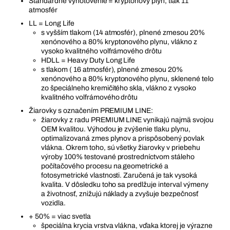
Štandardné vyhotovenie = kryptónový plyn, tlak 11
atmosfér
LL = Long Life
s vyšším tlakom (14 atmosfér), plnené zmesou 20%
xenónového a 80% kryptonového plynu, vlákno z
vysoko kvalitného volfrámového drôtu
HDLL = Heavy Duty Long Life
s tlakom ( 16 atmosfér), plnené zmesou 20%
xenónového a 80% kryptonového plynu, sklenené telo
zo špeciálneho kremičitého skla, vlákno z vysoko
kvalitného volfrámového drôtu
Žiarovky s označením PREMIUM LINE:
žiarovky z radu PREMIUM LINE vynikajú najmä svojou
OEM kvalitou. Výhodou je zvýšenie tlaku plynu,
optimalizovaná zmes plynov a prispôsobený povlak
vlákna. Okrem toho, sú všetky žiarovky v priebehu
výroby 100% testované prostredníctvom stáleho
počítačového procesu na geometrické a
fotosymetrické vlastnosti. Zaručená je tak vysoká
kvalita. V dôsledku toho sa predlžuje interval výmeny
a životnosť, znižujú náklady a zvyšuje bezpečnosť
vozidla.
+ 50% = viac svetla
špeciálna krycia vrstva vlákna, vďaka ktorej je výrazne