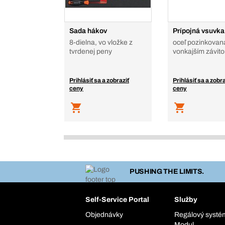
Sada hákov
Prípojná vsuvka
8-dielna, vo vložke z
oceľ pozinkovaná
tvrdenej peny
vonkajším závit
Prihlásiť sa a zobraziť
Prihlásiť sa a zobra
ceny
ceny
PUSHING THE LIMITS.
Self-Service Portal
Služby
Objednávky
Regálový syst
Modul