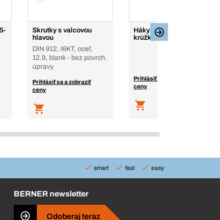
S-
Skrutky s valcovou
Háky / špice na O-
hlavou
krúžky a tesnenia, 2K
DIN 912, I6KT, oceľ,
12.9, blank - bez povrch.
úpravy
Prihlásiť sa a zobraziť
Prihlásiť sa a zobraziť
ceny
ceny
smart
fast
easy
BERNER newsletter
Odoberaj teraz