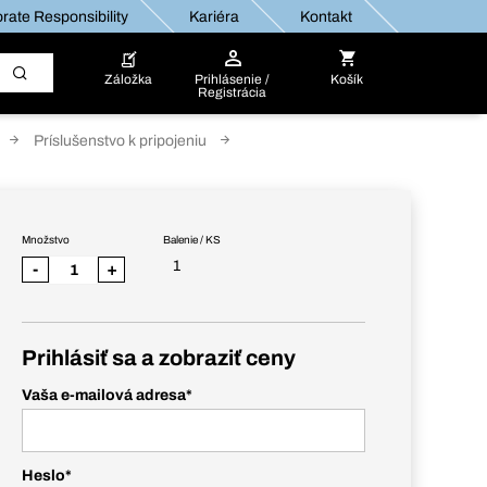
rate Responsibility
Kariéra
Kontakt
Záložka
Prihlásenie /
Košík
Registrácia
Príslušenstvo k pripojeniu
Množstvo
Balenie / KS
1
-
+
Prihlásiť sa a zobraziť ceny
Vaša e-mailová adresa
*
Heslo
*