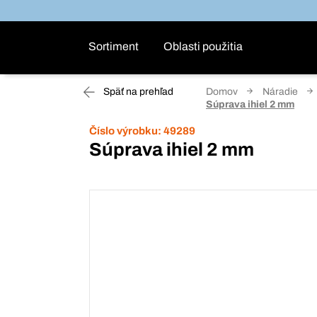
Sortiment
Oblasti použitia
Späť na prehľad
Domov
Náradie
Súprava ihiel 2 mm
Číslo výrobku:
49289
Súprava ihiel 2 mm