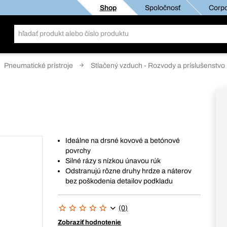
Shop
Spoločnosť
Corpo
Pneumatické prístroje
Stlačený vzduch - Rozvody a príslušenstvo
Ideálne na drsné kovové a betónové
povrchy
Silné rázy s nízkou únavou rúk
Odstranujú rôzne druhy hrdze a náterov
bez poškodenia detailov podkladu
(0)
Zobraziť hodnotenie