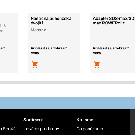
Nástrčná priechodka
Adaptér SDS-max/SD
dvojitá
max POWERclic
, s
Mosadz
om
ziť
Prihlásiť sa a zobraziť
Prihlásiť sa a zobraziť
ceny
ceny
Sortiment
Kto sme
ém Bera®
Inovácie produktov
Čo ponúkame